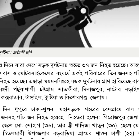
র্ঘটনা। প্রতীকী ছবি
ছয় দিনে সারা দেশে সড়ক দুর্ঘটনায় অন্তত ৩৭ জন নিহত হয়েছে। আ
জে বাস ও মোটরসাইকেলের সংঘর্ষে একই পরিবারের তিন জনসহ পা
িহত হয়েছে। এছাড়া ময়মনসিংহে সড়ক দুর্ঘটনায় প্রাণ হারিয়েছে বা
 পটুয়াখালী, চট্টগ্রাম, সাতক্ষীরা, দিনাজপুর, নাটোর, নড়াই
 কক্সবাজার, টাঙ্গাইল, কুষ্টিয়া ও কিশোরগঞ্জ জেলায়।
র দিন দুপুরে ঢাকা-খুলনা মহাসড়কে শহরের বেদগ্রামে বাস
ন জনসহ পাঁচ জন নিহত হয়েছে। নিহতরা হলেন: পিরোজপুর জেল
েলে মো. সোহাগ (৩৬), তার স্ত্রী খাদিজা খাতুন (৩০), ছেলে ম
চিতলমারী উপজেলার বড়বাড়িয়া গ্রামের শাওন ঢালী (২২) 