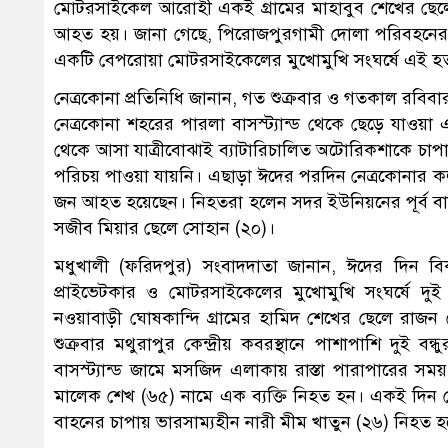
মোটরসাইকেল আরোহী একই গ্রামের মাহাবুব শেখের ছেল
আহত হয়। জানা গেছে, পিরোজপুরগামী দোলা পরিবহনের 
একটি বেপরোয়া মোটরসাইকেলের মুখোমুখি সংঘর্ষে এই হ
নেত্রকোনা প্রতিনিধি জানান, গত শুক্রবার ও গতকাল রবিব
নেত্রকোনা শহরের পারলা বাসস্ট্যান্ড থেকে ছেড়ে যাওয়া
থেকে আসা যাত্রীবোঝাই ব্যাটারিচালিত অটোরিকশাকে চাপা
পরিচয় পাওয়া যায়নি। এছাড়া ঈদের পরদিন নেত্রকোনার ক
জন আহত হয়েছেন। নিহতরা হলেন সদর ইউনিয়নের পূর্ব ব
সজীব মিয়ার ছেলে সোহান (২০)।
মধুখালী (ফরিদপুর) সংবাদদাতা জানান, ঈদের দিন বি
প্রাইভেটকার ও মোটরসাইকেলের মুখোমুখি সংঘর্ষে দুই ব
নওয়াবাড়ী ঘোষকান্দি গ্রামের হামিদ শেখের ছেলে রাজ
শুক্রবার মথুরাপুর কেন্দ্রীয় কবরস্থানে পাশাপাশি দুই 
বাসস্ট্যান্ড জামে মসজিদ এলাকায় রাস্তা পারাপারের সম
মালেক শেখ (৬৫) নামে এক ব্যক্তি নিহত হন। একই দিন ভ
বাহনের চাপায় ভারসাম্যহীন নারী মীম খাতুন (২৬) নিহত হ