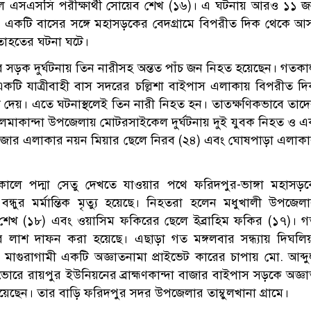
ে এসএসসি পরীক্ষার্থী সোয়েব শেখ (১৬)। এ ঘটনায় আরও ১১ 
একটি বাসের সঙ্গে মহাসড়কের বেদগ্রামে বিপরীত দিক থেকে আ
তাহতের ঘটনা ঘটে।
ার সড়ক দুর্ঘটনায় তিন নারীসহ অন্তত পাঁচ জন নিহত হয়েছেন। গতক
 একটি যাত্রীবাহী বাস সদরের চল্লিশা বাইপাস এলাকায় বিপরীত দ
 দেয়। এতে ঘটনাস্থলেই তিন নারী নিহত হন। তাত্ক্ষণিকভাবে তাদ
লমাকান্দা উপজেলায় মোটরসাইকেল দুর্ঘটনায় দুই যুবক নিহত ও 
াজার এলাকার নয়ন মিয়ার ছেলে নিরব (২৪) এবং ঘোষপাড়া এলাক
কালে পদ্মা সেতু দেখতে যাওয়ার পথে ফরিদপুর-ভাঙ্গা মহাসড়
ন্ধুর মর্মান্তিক মৃত্যু হয়েছে। নিহতরা হলেন মধুখালী উপজেল
ন শেখ (১৮) এবং ওয়াসিম ফকিরের ছেলে ইব্রাহিম ফকির (১৭)। 
বন্ধুর লাশ দাফন করা হয়েছে। এছাড়া গত মঙ্গলবার সন্ধ্যায় দিঘলি
য় মাগুরাগামী একটি অজ্ঞাতনামা প্রাইভেট কারের চাপায় মো. আব্দ
োরে রায়পুর ইউনিয়নের ব্রাহ্মণকান্দা বাজার বাইপাস সড়কে অজ্ঞ
য়েছেন। তার বাড়ি ফরিদপুর সদর উপজেলার তাম্বুলখানা গ্রামে।