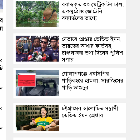
বরাদ্দকৃত ৩০ মেট্রিক টন চাল,
একমুঠোও জোটেনি
বন্যার্তদের ভাগ্যে
ের
লা
যেভাবে গ্রেপ্তার ডেভিড ইমন,
ভারতের আধার কার্ডসহ
চাঞ্চল্যকর তথ্য দিলেন পুলিশ
সুপার
ুর
টি
গোলাপগঞ্জে এনসিপির
গাড়িবহরে হামলা, সারজিসের
গাড়ি ভাঙচুর
েন
চট্টগ্রামের আলোচিত সন্ত্রাসী
পর
ডেভিড ইমন গ্রেপ্তার
ান