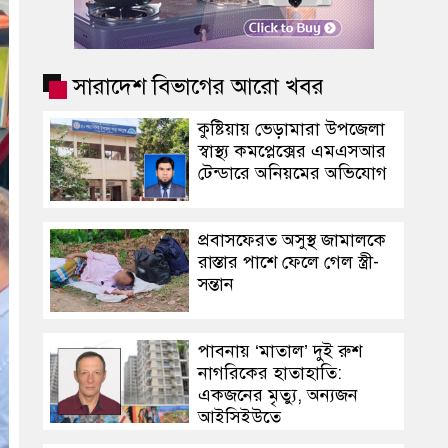
সারাদেশ বিভাগের আরো খবর
কুষ্টিয়ায় ভেড়ামারা উপজেলা
স্বাস্থ্য কমপ্লেক্সের এমএসআর
টেন্ডারে অনিয়মের অভিযোগ
প্রবাসফেরত অসুস্থ জামালকে
রাস্তার পা‌শে ফেলে গেল স্ত্রী-
সন্তান
পাবনায় ‘মাতাল’ দুই রুশ
নাগরিকের হাতাহাতি:
একজনের মৃত্যু, অন্যজন
আইসিইউতে