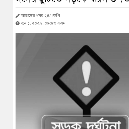
আমাদের খবর ২৪/ কেপি
জুন ১, ২০২৬, ০৯:৪৩ এএম