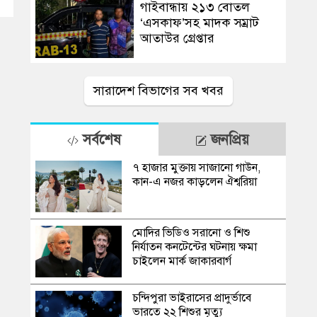
গাইবান্ধায় ২১৩ বোতল
‘এসকাফ’সহ মাদক সম্রাট
আতাউর গ্রেপ্তার
সারাদেশ বিভাগের সব খবর
সর্বশেষ
জনপ্রিয়
৭ হাজার মুক্তায় সাজানো গাউন,
কান-এ নজর কাড়লেন ঐশ্বরিয়া
মোদির ভিডিও সরানো ও শিশু
নির্যাতন কনটেন্টের ঘটনায় ক্ষমা
চাইলেন মার্ক জাকারবার্গ
চন্দিপুরা ভাইরাসের প্রাদুর্ভাবে
ভারতে ২২ শিশুর মৃত্যু