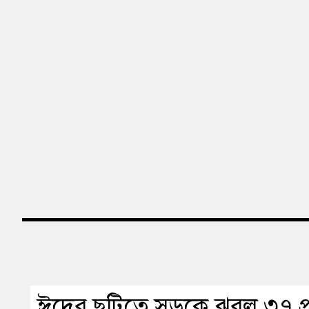
ঈদের ছুটিতে সড়কে ঝরল ৩৭ প্