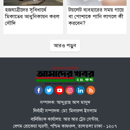
হজযাত্রীদের সুবিধার্থে
টয়লেট ব্যবহারের সময় গায়ে
মিকাতের আধুনিকায়ন করল
বা পোশাকে পানি লাগলে কী
সৌদি
করবেন?
আরও পড়ুন
সম্পাদক: আব্দুল্লাহ আল মাসুদ
নির্বাহী সম্পাদক: মো: মিনারুল ইসলাম
বানিজ্যিক কার্যালয়: আর আর ট্রেড সেন্টার,
বেগম রোকেয়া স্মরণী, পশ্চিম কাফরুল, তালতলা ঢাকা - ১২০৭