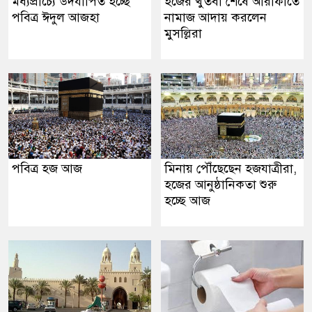
মধ্যপ্রাচ্যে উদযাপিত হচ্ছে
হজের খুতবা শেষে আরাফাতে
পবিত্র ঈদুল আজহা
নামাজ আদায় করলেন
মুসল্লিরা
পবিত্র হজ আজ
মিনায় পৌঁছেছেন হজযাত্রীরা,
হজের আনুষ্ঠানিকতা শুরু
হচ্ছে আজ