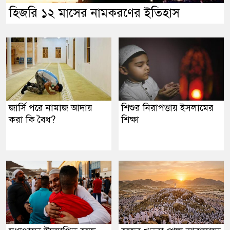
হিজরি ১২ মাসের নামকরণের ইতিহাস
জার্সি পরে নামাজ আদায়
শিশুর নিরাপত্তায় ইসলামের
করা কি বৈধ?
শিক্ষা