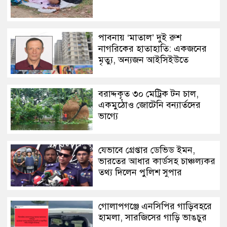
পাবনায় ‘মাতাল’ দুই রুশ
নাগরিকের হাতাহাতি: একজনের
মৃত্যু, অন্যজন আইসিইউতে
বরাদ্দকৃত ৩০ মেট্রিক টন চাল,
একমুঠোও জোটেনি বন্যার্তদের
ভাগ্যে
যেভাবে গ্রেপ্তার ডেভিড ইমন,
ভারতের আধার কার্ডসহ চাঞ্চল্যকর
তথ্য দিলেন পুলিশ সুপার
গোলাপগঞ্জে এনসিপির গাড়িবহরে
হামলা, সারজিসের গাড়ি ভাঙচুর