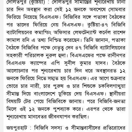
দৌলতপুর (কুষ্টিয়া) : দৌলতপুর সীমান্তের শূন্যরেখায় টানা
চার দিন অবস্থান করা সেই ১২ জনকে অবশেষে সোমবার
ফিরিয়ে নিয়েছে বিএসএফ। বিজিবির সঙ্গে পতাকা বৈঠকের
পর তাদের ফিরিয়ে নেয় বিএসএফ। কুষ্টিয়া-৪৭ বিজিবি
ব্যাটালিয়নের কমান্ডিং অফিসার লেফটেন্যান্ট কর্নেল রাশেদ
কামাল রনি এ তথ্য নিশ্চিত করেছেন। তিনি জানান, পতাকা
বৈঠকে বিজিবির পক্ষে নেতৃত্ব দেন ৪৭ বিজিবি ব্যাটালিয়নের
সহকারী পরিচালক নুরুল হুদা। বিএসএফের পক্ষে রানীনগর
বিএসএফ ক্যাম্পের এপি সুনীল কুমার যাদব। বৈঠকে
আলোচনার পর শূন্যরেখায় চার দিন ধরে অবস্থানরত ১২
জনকে ফিরিয়ে নিতে সম্মত হয় বিএসএফ। এর আগে শুক্রবার
ভোরে চার নারী, চার পুরুষ ও চার শিশুকে চকবিলগাথুয়া
সীমান্ত দিয়ে বাংলাদেশে ঢুকিয়ে দেয় বিএসএফ। স্থানীয়রা
বিষয়টি টের পেয়ে বিজিবিকে জানায়। পরে বিজিবি-জনতা
মিলে ওই ১২ জনকে পুশব্যাক করে। এরপর থেকে তারা
শূন্যরেখায় মানবেতর জীবনযাপন করছিল।
জয়পুরহাট : বিজিবি সদস্য ও সীমান্তবাসীদের প্রতিরোধের