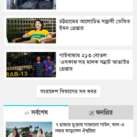
চট্টগ্রামের আলোচিত সন্ত্রাসী ডেভিড
ইমন গ্রেপ্তার
গাইবান্ধায় ২১৩ বোতল
‘এসকাফ’সহ মাদক সম্রাট আতাউর
গ্রেপ্তার
সারাদেশ বিভাগের সব খবর
সর্বশেষ
জনপ্রিয়
৭ হাজার মুক্তায় সাজানো গাউন, কান-এ
নজর কাড়লেন ঐশ্বরিয়া