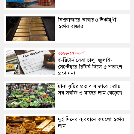
বিশ্ববাজারে আবারও ঊর্ধ্বমুখী
স্বর্ণের বাজার
২০২৬-২৭ করবর্ষ
ই-রিটার্ন সেবা চালু, জুলাই-
সেপ্টেম্বরে রিটার্ন দিলে ৫ শতাংশ
প্রণোদনা
টানা বৃষ্টির প্রভাব বাজারে : প্রায়
সব সবজি ও মাছের দাম বেড়েছে
দুই দিনের ব্যবধানে কমলো স্বর্ণের
দাম