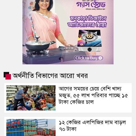
অর্থনীতি বিভাগের আরো খবর
আগের সময়ের চেয়ে বেশি খাদ্য
মজুত, ৫৫ লাখ পরিবার পাচ্ছে ১৫
টাকা কেজির চাল
১২ কেজির এলপিজির দাম বাড়ল
৭০ টাকা