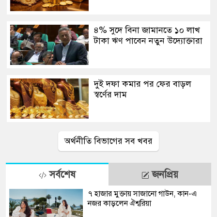
৪% সুদে বিনা জামানতে ১০ লাখ
টাকা ঋণ পাবেন নতুন উদ্যোক্তারা
দুই দফা কমার পর ফের বাড়ল
স্বর্ণের দাম
অর্থনীতি বিভাগের সব খবর
সর্বশেষ
জনপ্রিয়
৭ হাজার মুক্তায় সাজানো গাউন, কান-এ
নজর কাড়লেন ঐশ্বরিয়া