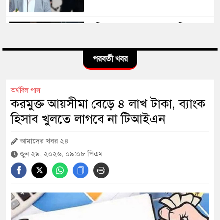
সাকিব আল হাসানের মাগুরার বাড়িতে
পেট্রোল বোমা হামলা, ভাঙচুর
পরবর্তী খবর
স্বৈরাচার কোনোদিন ফিরে আসেনি, হাসিনাও
আসবে না: আমির হামজা
অর্থবিল পাস
করমুক্ত আয়সীমা বেড়ে ৪ লাখ টাকা, ব্যাংক
হিসাব খুলতে লাগবে না টিআইএন
এবার দেশের পোল্ট্রি মুরগির মাংসে মিলল
আমাদের খবর ২৪
‘নিরাপদ মাত্রার’ বেশি অ্যান্টিবায়োটিক
জুন ২৯, ২০২৬, ০৯:০৮ পিএম
১২ জেলায় বন্যার শঙ্কা, বাড়তে পারে নদ-
নদীর পানি