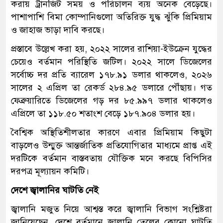
করায় ট্রানজিট সময় ও পরিচালন ব্যয় অনেক বেড়েছে।
পাশাপাশি বিমা কোম্পানিগুলো অতিরিক্ত যুদ্ধ ঝুঁকি প্রিমিয়াম
ও জাহাজ ভাড়া দাবি করছে।
প্রস্তাবে উল্লেখ করা হয়, ২০২২ সালের রাশিয়া-ইউক্রেন যুদ্ধের
চেয়েও বর্তমান পরিস্থিতি জটিল। ২০২২ সালে ডিজেলের
সর্বোচ্চ দর প্রতি ব্যারেল ১৭৮.৯১ ডলার থাকলেও, ২০২৬
সালের ২ এপ্রিল তা রেকর্ড ২৮৪.৯৫ ডলারে পৌঁছায়। গত
ফেব্রুয়ারিতে ডিজেলের গড় দর ৮৫.৯৯৭ ডলার থাকলেও
এপ্রিলে তা ১১৮.৫০ শতাংশ বেড়ে ১৮৭.৯০৪ ডলার হয়।
বৈশ্বিক অস্থিতিশীলতার কারণে এবার প্রিমিয়াম কিছুটা
বাড়লেও উন্মুক্ত আন্তর্জাতিক প্রতিযোগিতার মাধ্যমে প্রাপ্ত এই
দরটিকে বর্তমান বাস্তবতায় যৌক্তিক মনে করছে বিপিসির
দরপত্র মূল্যায়ন কমিটি।
দেশে জ্বালানির ঘাটতি নেই
জ্বালানি মজুত নিয়ে আশ্বস্ত করে জ্বালানি বিভাগ সংশ্লিষ্টরা
জানিয়েছেন, দেশে বর্তমানে জ্বালানি তেলের কোনো ঘাটতি