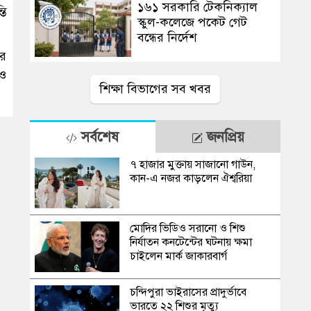
১৬১ সরকারি টেকনিক্যাল
তি
স্কুল-কলেজে পকেট গেট
বন্ধের নির্দেশ
ার
 ও
শিক্ষা বিভাগের সব খবর
সর্বশেষ
জনপ্রিয়
৭ হাজার মুক্তায় সাজানো গাউন,
কান-এ নজর কাড়লেন ঐশ্বরিয়া
মোদির ভিডিও সরানো ও শিশু
নির্যাতন কনটেন্টের ঘটনায় ক্ষমা
চাইলেন মার্ক জাকারবার্গ
চন্দিপুরা ভাইরাসের প্রাদুর্ভাবে
ভারতে ২২ শিশুর মৃত্যু