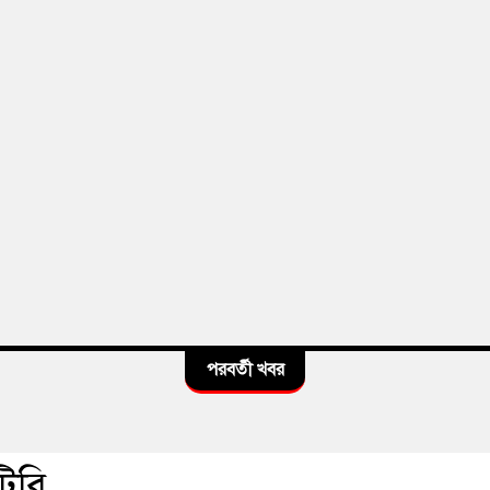
পরবর্তী খবর
িবি