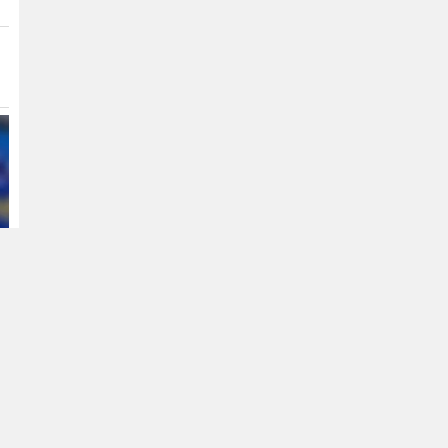
মিলল ‘নিরাপদ মাত্রার’ বেশি
অ্যান্টিবায়োটিক
১২ জেলায় বন্যার শঙ্কা, বাড়তে পারে
নদ-নদীর পানি
৫৫ বছরেও শহীদ ও জীবিত
মুক্তিযোদ্ধাদের সঠিক তালিকা কেন
করা হয়নি— প্রশ্ন জামায়াত আমিরের
আবার সক্রিয় হচ্ছে ফুয়েল পাস,
প্রথমে কার্যকর
মোটরসাইকেলচালকদের জন্য
সৌদির সঙ্গে দীর্ঘমেয়াদি কৌশলগত
অংশীদারত্ব চায় বাংলাদেশ:
প্রধানমন্ত্রী
যুদ্ধ বন্ধের আলোচনায় এটিই ইরানের