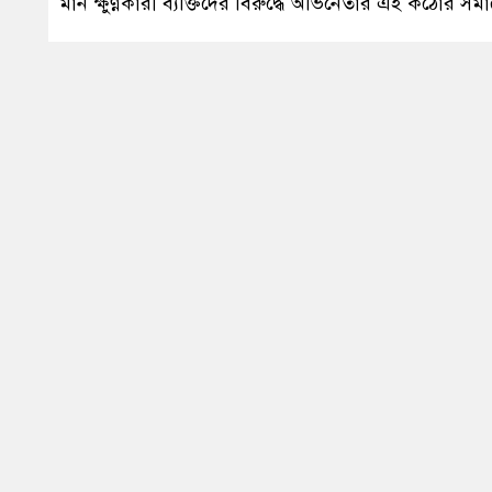
মান ক্ষুণ্ণকারী ব্যক্তিদের বিরুদ্ধে অভিনেতার এই কঠোর সমা