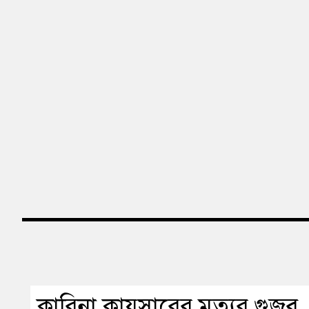
কারিনা কায়সারের মৃত্যুর গুজব