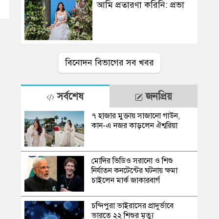
আমি প্রতারণা করিনি: প্রভা
বিনোদন বিভাগের সব খবর
সর্বশেষ
জনপ্রিয়
৭ হাজার মুক্তায় সাজানো গাউন,
কান-এ নজর কাড়লেন ঐশ্বরিয়া
মোদির ভিডিও সরানো ও শিশু
নির্যাতন কনটেন্টের ঘটনায় ক্ষমা
চাইলেন মার্ক জাকারবার্গ
চন্দিপুরা ভাইরাসের প্রাদুর্ভাবে
ভারতে ২২ শিশুর মৃত্যু