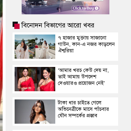
বিনোদন বিভাগের আরো খবর
৭ হাজার মুক্তায় সাজানো
গাউন, কান-এ নজর কাড়লেন
ঐশ্বরিয়া
‘আমার খরচ কেউ দেয় না,
তাই আমায় উপদেশ
দেওয়ারও প্রয়োজন নেই’
টাকা ধার চাইতে গেলে
অভিনেত্রীকে মাসে পাঁচবার
যৌন সম্পর্কের প্রস্তাব