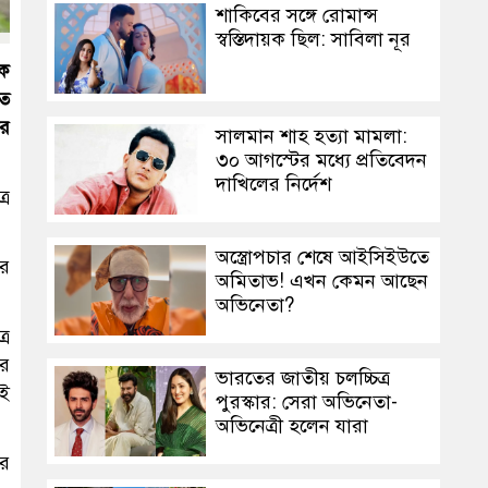
শাকিবের সঙ্গে রোমান্স
স্বস্তিদায়ক ছিল: সাবিলা নূর
িক
তে
ার
সালমান শাহ হত্যা মামলা:
৩০ আগস্টের মধ্যে প্রতিবেদন
দাখিলের নির্দেশ
রে
অস্ত্রোপচার শেষে আইসিইউতে
ের
অমিতাভ! এখন কেমন আছেন
অভিনেতা?
্র
রে
ভারতের জাতীয় চলচ্চিত্র
েই
পুরস্কার: সেরা অভিনেতা-
অভিনেত্রী হলেন যারা
ের