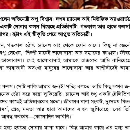
েলেন অভিনেত্রী অপু বিশ্বাস। দশম চ্যানেল আই মিউজিক অ্যাওয়ার্ড
তাকে একটি সোনার কলস দিয়েছে প্রতিষ্ঠানটি। গতকাল তার হাতে কলস
সাগর। হঠাৎ এই স্বীকৃতি পেয়ে আপ্লুত অভিনেত্রী।
 জানান, গতকাল হঠাৎ চ্যানেল আই থেকে ফোন আসে। কিছু না জেন
পু লেখেন, ‘শিল্পী মানেই ভালোবাসা আর সম্মানের কাঙাল। জীব
নুষের ভালোবাসা। সেই ভালোবাসাই আমাকে আজকের আমি বানিয়েছ
ংলা ভাষাভাষী অসংখ্য মানুষের ভালোবাসা আর আশীর্বাদেই আম
 কলস। সেটি নাকি আমার জন্যই! সত্যি বলতে, আমি কিছুক্ষণের জন
নেক চেষ্টা করে কান্না লুকিয়েছি। চ্যানেল আই শুধু একটি টেলিভি
আমাদের কাছেই অভিভাবকের মতো। জীবনের নানা সংকট, দুঃসময় কিং
র্শ, স্নেহ, মমতা আর ছায়া আমাদের সাহস জুগিয়েছে। সেই তি
ে আবদ্ধ করবেন—কোনোদিন ভাবিনি।’
মূল্য হয়তো সোনায় মাপা যাবে। কিন্তু আমার কাছে এর মূল্য ত