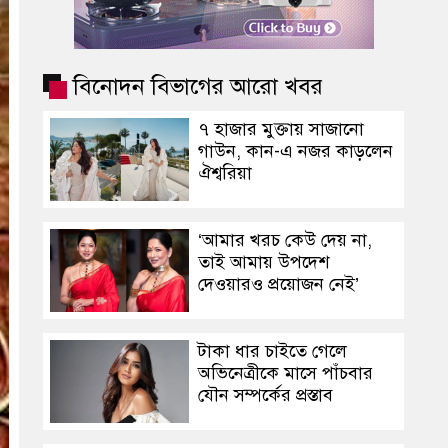
বিনোদন বিভাগের আরো খবর
৭ হাজার মুক্তায় সাজানো
গাউন, কান-এ নজর কাড়লেন
ঐশ্বরিয়া
‘আমার খরচ কেউ দেয় না,
তাই আমায় উপদেশ
দেওয়ারও প্রয়োজন নেই’
টাকা ধার চাইতে গেলে
অভিনেত্রীকে মাসে পাঁচবার
যৌন সম্পর্কের প্রস্তাব