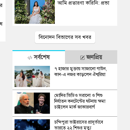
আমি প্রতারণা করিনি: প্রভা
ার
েষ
বিনোদন বিভাগের সব খবর
সর্বশেষ
জনপ্রিয়
৭ হাজার মুক্তায় সাজানো গাউন,
কান-এ নজর কাড়লেন ঐশ্বরিয়া
মোদির ভিডিও সরানো ও শিশু
নির্যাতন কনটেন্টের ঘটনায় ক্ষমা
চাইলেন মার্ক জাকারবার্গ
চন্দিপুরা ভাইরাসের প্রাদুর্ভাবে
ভারতে ২২ শিশুর মৃত্যু