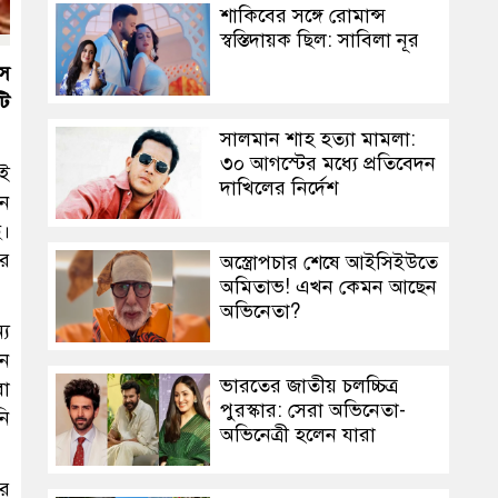
শাকিবের সঙ্গে রোমান্স
স্বস্তিদায়ক ছিল: সাবিলা নূর
সে
টি
সালমান শাহ হত্যা মামলা:
৩০ আগস্টের মধ্যে প্রতিবেদন
েই
দাখিলের নির্দেশ
নে
ে।
ার
অস্ত্রোপচার শেষে আইসিইউতে
অমিতাভ! এখন কেমন আছেন
অভিনেতা?
্য
শন
ভারতের জাতীয় চলচ্চিত্র
বা
পুরস্কার: সেরা অভিনেতা-
নি
অভিনেত্রী হলেন যারা
ার