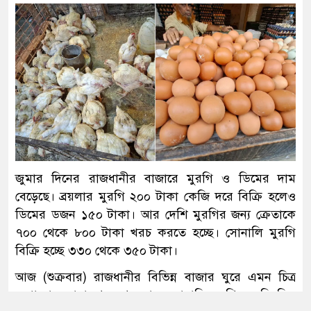
১২ জেলায় বন্যার শঙ্কা, বাড়তে পারে নদ-
নদীর পানি
৫৫ বছরেও শহীদ ও জীবিত মুক্তিযোদ্ধাদের
সঠিক তালিকা কেন করা হয়নি— প্রশ্ন
জামায়াত আমিরের
জুমার দিনের রাজধানীর বাজারে মুরগি ও ডিমের দাম
আবার সক্রিয় হচ্ছে ফুয়েল পাস, প্রথমে
বেড়েছে। ব্রয়লার মুরগি ২০০ টাকা কেজি দরে বিক্রি হলেও
কার্যকর মোটরসাইকেলচালকদের জন্য
ডিমের ডজন ১৫০ টাকা। আর দেশি মুরগির জন্য ক্রেতাকে
৭০০ থেকে ৮০০ টাকা খরচ করতে হচ্ছে। সোনালি মুরগি
বিক্রি হচ্ছে ৩৩০ থেকে ৩৫০ টাকা।
সৌদির সঙ্গে দীর্ঘমেয়াদি কৌশলগত
আজ (শুক্রবার) রাজধানীর বিভিন্ন বাজার ঘুরে এমন চিত্র
অংশীদারত্ব চায় বাংলাদেশ: প্রধানমন্ত্রী
দেখা যায়।জানা গেছে, গত মাসে সোনালি মুরগির কেজি ছিল