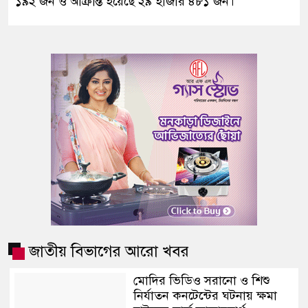
১৯২ জন ও আক্রান্ত হয়েছে ২৯ হাজার ৪৮১ জন।
জাতীয় বিভাগের আরো খবর
মোদির ভিডিও সরানো ও শিশু
নির্যাতন কনটেন্টের ঘটনায় ক্ষমা