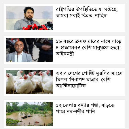
রাষ্ট্রপতির উপস্থিতিতে যা ঘটেছে,
আমরা সবাই বিব্রত: নাহিদ
১৬ বছরে ক্রসফায়ারের নামে সাড়ে
৪ হাজারেরও বেশি মানুষকে হত্যা:
আইনমন্ত্রী
এবার দেশের পোল্ট্রি মুরগির মাংসে
মিলল ‘নিরাপদ মাত্রার’ বেশি
অ্যান্টিবায়োটিক
১২ জেলায় বন্যার শঙ্কা, বাড়তে
পারে নদ-নদীর পানি