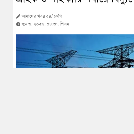
আমাদের খবর ২৪/ কেপি
জুন ৩, ২০২৬, ০৪:৩৭ পিএম