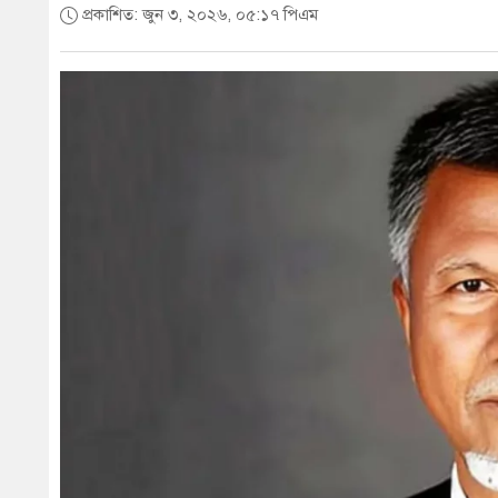
প্রকাশিত: জুন ৩, ২০২৬, ০৫:১৭ পিএম