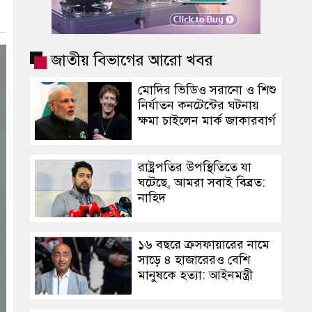
জাতীয় বিভাগের আরো খবর
মোদির ভিডিও সরানো ও শিশু
নির্যাতন কনটেন্টের ঘটনায়
ক্ষমা চাইলেন মার্ক জাকারবার্গ
রাষ্ট্রপতির উপস্থিতিতে যা
ঘটেছে, আমরা সবাই বিব্রত:
নাহিদ
১৬ বছরে ক্রসফায়ারের নামে
সাড়ে ৪ হাজারেরও বেশি
মানুষকে হত্যা: আইনমন্ত্রী