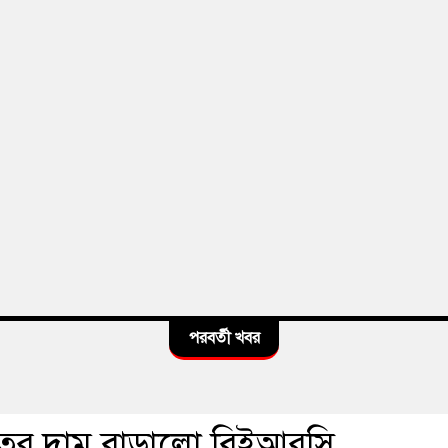
পরবর্তী খবর
্যুতের দাম বাড়ালো বিইআরসি