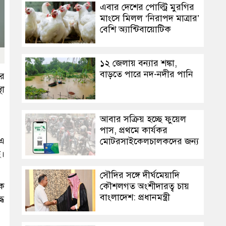
এবার দেশের পোল্ট্রি মুরগির
মাংসে মিলল ‘নিরাপদ মাত্রার’
বেশি অ্যান্টিবায়োটিক
১২ জেলায় বন্যার শঙ্কা,
বাড়তে পারে নদ-নদীর পানি
ের
থা
আবার সক্রিয় হচ্ছে ফুয়েল
পাস, প্রথমে কার্যকর
 এ
মোটরসাইকেলচালকদের জন্য
ে।
সৌদির সঙ্গে দীর্ঘমেয়াদি
কৌশলগত অংশীদারত্ব চায়
ষক
বাংলাদেশ: প্রধানমন্ত্রী
ধে