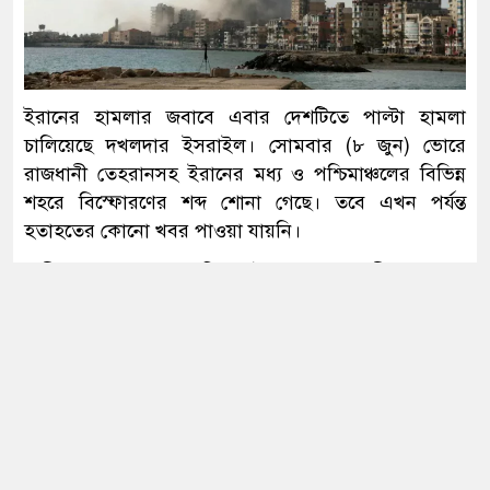
সঠিক তালিকা কেন করা হয়নি— প্রশ্ন
জামায়াত আমিরের
আবার সক্রিয় হচ্ছে ফুয়েল পাস, প্রথমে
ইরানের হামলার জবাবে এবার দেশটিতে পাল্টা হামলা
কার্যকর মোটরসাইকেলচালকদের জন্য
চালিয়েছে দখলদার ইসরাইল। সোমবার (৮ জুন) ভোরে
রাজধানী তেহরানসহ ইরানের মধ্য ও পশ্চিমাঞ্চলের বিভিন্ন
শহরে বিস্ফোরণের শব্দ শোনা গেছে। তবে এখন পর্যন্ত
সৌদির সঙ্গে দীর্ঘমেয়াদি কৌশলগত
হতাহতের কোনো খবর পাওয়া যায়নি।
অংশীদারত্ব চায় বাংলাদেশ: প্রধানমন্ত্রী
স্থানীয় সময় ভোরের দিকে ইরানের রাজধানী তেহরান,
তাবরিজ ও ইসফাহানসহ একাধিক এলাকায় হামলা চালায়
ইসরাইল। তবে তেহরানের শহর এলাকার কোনো লক্ষ্যবস্তুতে
যুদ্ধ বন্ধের আলোচনায় এটিই ইরানের শেষ
হামলা হয়নি বলে জানিয়েছে স্থানীয় সংবাদমাধ্যম।
সুযোগ: ট্রাম্প
ইরনার বরাত দিয়ে পার্সটুডে জানায়, তেহরানে অন্তত দুটি
শক্তিশালী বিস্ফোরণের শব্দ শোনা গেছে। একইভাবে
ইসফাহানেও একাধিক বিস্ফোরণের ঘটনা ঘটে।
সংবিধান থেকে বাতিল হতে পারে শেখ
মুজিবুর রহমানের ‘জাতির পিতা’ স্বীকৃতি