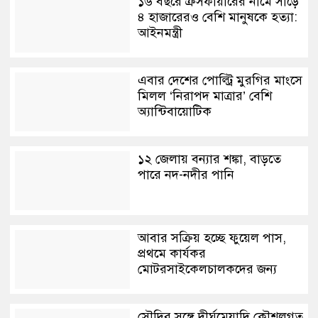
১৬ বছরে ক্রসফায়ারের নামে সাড়ে
৪ হাজারেরও বেশি মানুষকে হত্যা:
আইনমন্ত্রী
এবার দেশের পোল্ট্রি মুরগির মাংসে
মিলল ‘নিরাপদ মাত্রার’ বেশি
অ্যান্টিবায়োটিক
১২ জেলায় বন্যার শঙ্কা, বাড়তে
পারে নদ-নদীর পানি
আবার সক্রিয় হচ্ছে ফুয়েল পাস,
প্রথমে কার্যকর
মোটরসাইকেলচালকদের জন্য
সৌদির সঙ্গে দীর্ঘমেয়াদি কৌশলগত