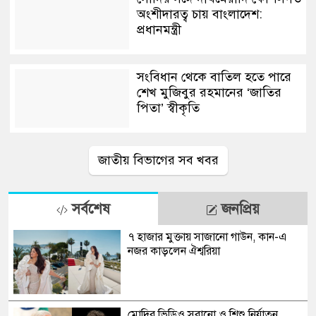
অংশীদারত্ব চায় বাংলাদেশ:
প্রধানমন্ত্রী
সংবিধান থেকে বাতিল হতে পারে
শেখ মুজিবুর রহমানের ‘জাতির
পিতা’ স্বীকৃতি
জাতীয় বিভাগের সব খবর
সর্বশেষ
জনপ্রিয়
৭ হাজার মুক্তায় সাজানো গাউন, কান-এ
নজর কাড়লেন ঐশ্বরিয়া
মোদির ভিডিও সরানো ও শিশু নির্যাতন