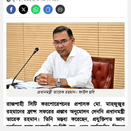
১২ জেলায় বন্যার শঙ্কা, বাড়তে পারে নদ-
নদীর পানি
৫৫ বছরেও শহীদ ও জীবিত মুক্তিযোদ্ধাদের
সঠিক তালিকা কেন করা হয়নি— প্রশ্ন
জামায়াত আমিরের
আবার সক্রিয় হচ্ছে ফুয়েল পাস, প্রথমে
কার্যকর মোটরসাইকেলচালকদের জন্য
প্রধানমন্ত্রী তারেক রহমান। ফাইল ছবি
রাজশাহী সিটি করপোরেশনের প্রশাসক মো. মাহফুজুর
রহমানের ফ্রান্স সফরের প্রস্তাব অনুমোদন দেননি প্রধানমন্ত্রী
সৌদির সঙ্গে দীর্ঘমেয়াদি কৌশলগত
তারেক রহমান। তিনি মন্তব্য করেছেন, প্রযুক্তিগত জ্ঞান
অংশীদারত্ব চায় বাংলাদেশ: প্রধানমন্ত্রী
অর্জনের সঙ্গে সরাসরি সংশ্লিষ্ট নন এমন কর্মকর্তার বিদেশ