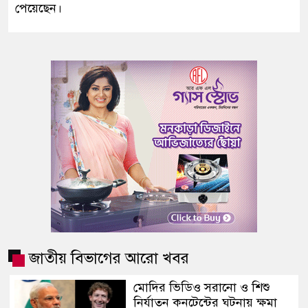
পেয়েছেন।
জাতীয় বিভাগের আরো খবর
মোদির ভিডিও সরানো ও শিশু
নির্যাতন কনটেন্টের ঘটনায় ক্ষমা