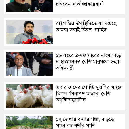
চাইলেন মার্ক জাকারবার্গ
রাষ্ট্রপতির উপস্থিতিতে যা ঘটেছে,
আমরা সবাই বিব্রত: নাহিদ
১৬ বছরে ক্রসফায়ারের নামে সাড়ে
৪ হাজারেরও বেশি মানুষকে হত্যা:
আইনমন্ত্রী
এবার দেশের পোল্ট্রি মুরগির মাংসে
মিলল ‘নিরাপদ মাত্রার’ বেশি
অ্যান্টিবায়োটিক
১২ জেলায় বন্যার শঙ্কা, বাড়তে
পারে নদ-নদীর পানি