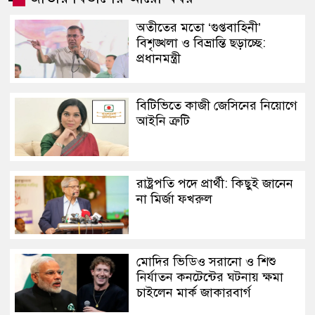
অতীতের মতো ‘গুপ্তবাহিনী’
বিশৃঙ্খলা ও বিভ্রান্তি ছড়াচ্ছে:
প্রধানমন্ত্রী
বিটিভিতে কাজী জেসিনের নিয়োগে
আইনি ত্রুটি
রাষ্ট্রপতি পদে প্রার্থী: কিছুই জানেন
না মির্জা ফখরুল
মোদির ভিডিও সরানো ও শিশু
নির্যাতন কনটেন্টের ঘটনায় ক্ষমা
চাইলেন মার্ক জাকারবার্গ