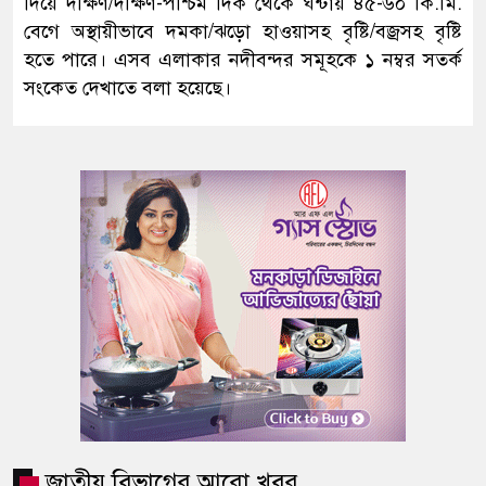
দিয়ে দক্ষিণ/দক্ষিণ-পশ্চিম দিক থেকে ঘন্টায় ৪৫-৬০ কি.মি.
বেগে অস্থায়ীভাবে দমকা/ঝড়ো হাওয়াসহ বৃষ্টি/বজ্রসহ বৃষ্টি
হতে পারে। এসব এলাকার নদীবন্দর সমূহকে ১ নম্বর সতর্ক
সংকেত দেখাতে বলা হয়েছে।
জাতীয় বিভাগের আরো খবর