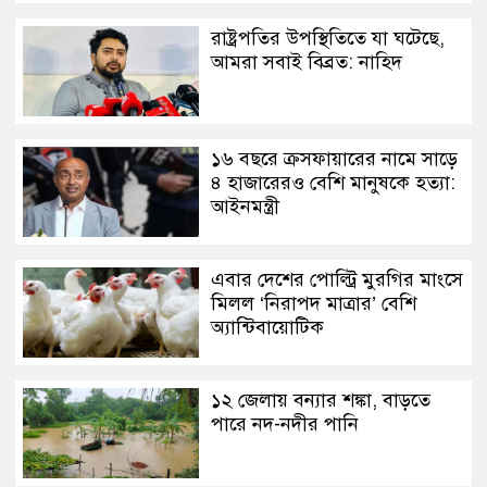
রাষ্ট্রপতির উপস্থিতিতে যা ঘটেছে,
আমরা সবাই বিব্রত: নাহিদ
১৬ বছরে ক্রসফায়ারের নামে সাড়ে
৪ হাজারেরও বেশি মানুষকে হত্যা:
আইনমন্ত্রী
এবার দেশের পোল্ট্রি মুরগির মাংসে
মিলল ‘নিরাপদ মাত্রার’ বেশি
অ্যান্টিবায়োটিক
১২ জেলায় বন্যার শঙ্কা, বাড়তে
পারে নদ-নদীর পানি