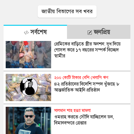
জাতীয় বিভাগের সব খবর
সর্বশেষ
জনপ্রিয়
প্রেমিকের বাড়িতে স্ত্রীর অনশন: দুধ দিয়ে
গোসল করে ১৭ বছরের সম্পর্ক বিচ্ছেদ
স্বামীর
২০০ কোটি টাকার বেশি খেলাপি ঋণ
৪২ প্রতিষ্ঠানের বিদেশি সম্পদ খুঁজছে ৮
আন্তর্জাতিক আইনি প্রতিষ্ঠান
সালমান শাহ হত্যা মামলা
ওমরাহ করতে সৌদি যাচ্ছিলেন ডন,
বিমানবন্দরে গ্রেপ্তার