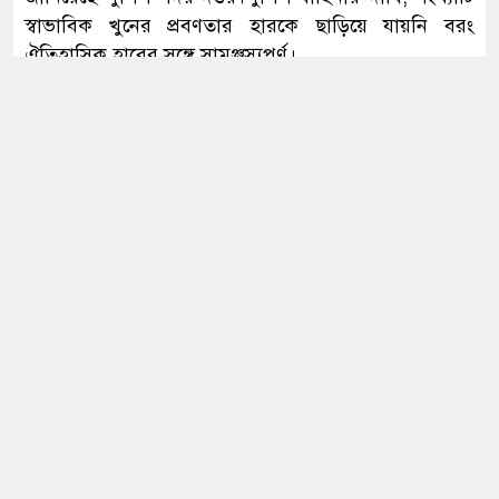
মোদির ভিডিও সরানো ও শিশু নির্যাতন
স্বাভাবিক খুনের প্রবণতার হারকে ছাড়িয়ে যায়নি বরং
কনটেন্টের ঘটনায় ক্ষমা চাইলেন মার্ক
ঐতিহাসিক হারের সঙ্গে সামঞ্জস্যপূর্ণ।
জাকারবার্গ
সোমবার (৮ জুন) গণমাধ্যমে পাঠানো এক সংবাদ বিজ্ঞপ্তিতে
এই দাবি করে পুলিশ সদর দপ্তর।বিজ্ঞপ্তিতে বলা হয়, ৮ জুন
চন্দিপুরা ভাইরাসের প্রাদুর্ভাবে ভারতে ২২
টিআইবির বরাতে দেশের শীর্ষস্থানীয় সংবাদ মাধ্যমগুলোতে
শিশুর মৃত্যু
‘১০০ দিনে দেশে ৬০৫টি খুন’ শীর্ষক সংবাদ প্রকাশিত হওয়ার
পর আমাদের দৃষ্টিগোচর হয়। কিন্তু বাংলাদেশ পুলিশের
সংরক্ষিত পরিসংখ্যান বিশ্লেষণ করলে এই সংবাদের বেশ কিছু
রাষ্ট্রপতির উপস্থিতিতে যা ঘটেছে, আমরা
গুরুত্বপূর্ণ সীমাবদ্ধতা স্পষ্ট হয়ে ওঠে।
সবাই বিব্রত: নাহিদ
১৬ বছরে ক্রসফায়ারের নামে সাড়ে ৪
হাজারেরও বেশি মানুষকে হত্যা: আইনমন্ত্রী
পুলিশ বলছে, পরিসংখ্যান অনুযায়ী, মার্চ থেকে এপ্রিল পর্যন্ত
দুই মাসে মোট ৬০৫টি হত্যা মামলা নথিভুক্ত হয়েছে। যার
মধ্যে পূর্ব শত্রুতা সংক্রান্ত ঘটনা ৩৩৬টি, পারিবারিক কলহের