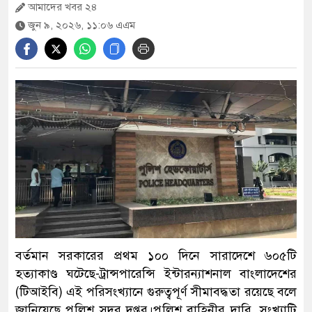
আমাদের খবর ২৪
১০০ টাকায় ভাত-মাংস বিক্রি করা সেই
জুন ৯, ২০২৬, ১১:০৬ এএম
‘ভাইরাল মিজান’ গ্রেপ্তার
সরকার সব প্রতিষ্ঠানেই হস্তক্ষেপ করছে:
জামায়াত আমির
রাষ্ট্রপতি পদে প্রার্থী: কিছুই জানেন না মির্জা
ফখরুল
৭ হাজার মুক্তায় সাজানো গাউন, কান-এ
বর্তমান সরকারের প্রথম ১০০ দিনে সারাদেশে ৬০৫টি
নজর কাড়লেন ঐশ্বরিয়া
হত্যাকাণ্ড ঘটেছে-ট্রান্সপারেন্সি ইন্টারন্যাশনাল বাংলাদেশের
(টিআইবি) এই পরিসংখ্যানে গুরুত্বপূর্ণ সীমাবদ্ধতা রয়েছে বলে
জানিয়েছে পুলিশ সদর দপ্তর।পুলিশ বাহিনীর দাবি, সংখ্যাটি