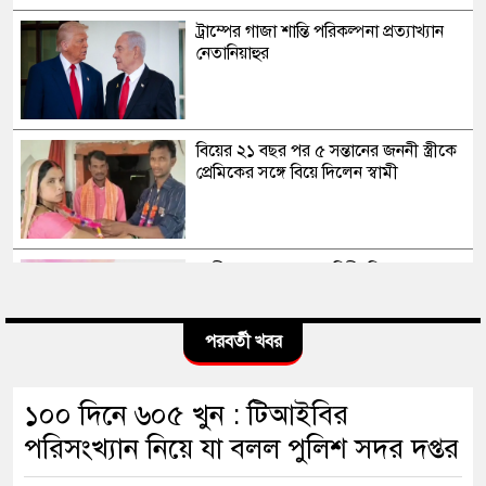
ট্রাম্পের গাজা শান্তি পরিকল্পনা প্রত্যাখ্যান
নেতানিয়াহুর
বিয়ের ২১ বছর পর ৫ সন্তানের জননী স্ত্রীকে
প্রেমিকের সঙ্গে বিয়ে দিলেন স্বামী
অতীতের মতো ‘গুপ্তবাহিনী’ বিশৃঙ্খলা ও
বিভ্রান্তি ছড়াচ্ছে: প্রধানমন্ত্রী
পরবর্তী খবর
বিটিভিতে কাজী জেসিনের নিয়োগে আইনি
১০০ দিনে ৬০৫ খুন : টিআইবির
ত্রুটি
পরিসংখ্যান নিয়ে যা বলল পুলিশ সদর দপ্তর