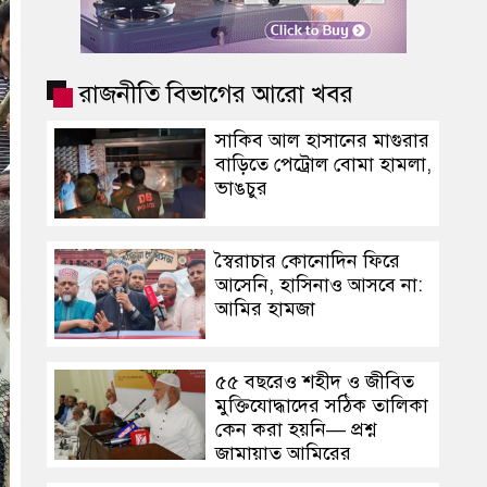
রাজনীতি বিভাগের আরো খবর
সাকিব আল হাসানের মাগুরার
বাড়িতে পেট্রোল বোমা হামলা,
ভাঙচুর
স্বৈরাচার কোনোদিন ফিরে
আসেনি, হাসিনাও আসবে না:
আমির হামজা
৫৫ বছরেও শহীদ ও জীবিত
মুক্তিযোদ্ধাদের সঠিক তালিকা
কেন করা হয়নি— প্রশ্ন
জামায়াত আমিরের