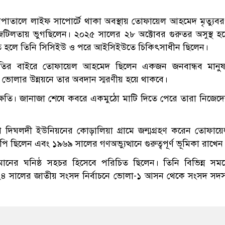
পাতালে লাইফ সাপোর্টে থাকা অবস্থায় তোফায়েল আহমেদ মৃত্যুব
ক জটিলতায় ভুগছিলেন। ২০২৫ সালের ২৮ অক্টোবর গুরুতর অসুস্থ হ
তি হলে তিনি সিসিইউ ও পরে আইসিইউতে চিকিৎসাধীন ছিলেন।
জনীতির বাইরে তোফায়েল আহমেদ ছিলেন একজন জনবান্ধব মানু
। ভোলার উন্নয়নে তার অবদান স্মরণীয় হয়ে থাকবে।
ক্ষতি। জানাজা শেষে কবরে একমুঠো মাটি দিতে পেরে তারা নিজেদ
দিঘলদী ইউনিয়নের কোড়ালিয়া গ্রামে জন্মগ্রহণ করেন তোফায়
ি ছিলেন এবং ১৯৬৯ সালের গণঅভ্যুত্থানে গুরুত্বপূর্ণ ভূমিকা রাখেন
হমানের ঘনিষ্ঠ সহচর হিসেবে পরিচিত ছিলেন। তিনি বিভিন্ন সম
শেষ ২০২৪ সালের জাতীয় সংসদ নির্বাচনে ভোলা-১ আসন থেকে সংসদ সদস