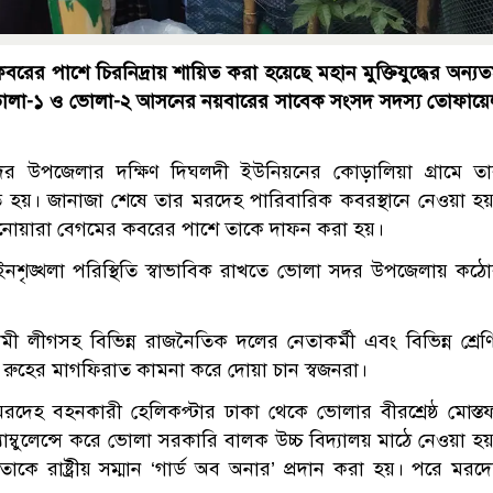
বরের পাশে চিরনিদ্রায় শায়িত করা হয়েছে মহান মুক্তিযুদ্ধের অন্য
এবং ভোলা-১ ও ভোলা-২ আসনের নয়বারের সাবেক সংসদ সদস্য তোফায়
দর উপজেলার দক্ষিণ দিঘলদী ইউনিয়নের কোড়ালিয়া গ্রামে ত
ঠিত হয়। জানাজা শেষে তার মরদেহ পারিবারিক কবরস্থানে নেওয়া হ
 আনোয়ারা বেগমের কবরের পাশে তাকে দাফন করা হয়।
শৃঙ্খলা পরিস্থিতি স্বাভাবিক রাখতে ভোলা সদর উপজেলায় কঠ
ী লীগসহ বিভিন্ন রাজনৈতিক দলের নেতাকর্মী এবং বিভিন্ন শ্রেণ
 রুহের মাগফিরাত কামনা করে দোয়া চান স্বজনরা।
হ বহনকারী হেলিকপ্টার ঢাকা থেকে ভোলার বীরশ্রেষ্ঠ মোস্ত
াম্বুলেন্সে করে ভোলা সরকারি বালক উচ্চ বিদ্যালয় মাঠে নেওয়া হ
কে রাষ্ট্রীয় সম্মান ‘গার্ড অব অনার’ প্রদান করা হয়। পরে মরদ