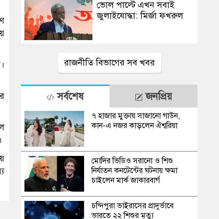
ভোল পাল্টে এখন সবাই
জুলাইযোদ্ধা: মির্জা ফখরুল
রণ
য়ে
রাজনীতি বিভাগের সব খবর
ষ।
ের
সর্বশেষ
জনপ্রিয়
৭ হাজার মুক্তায় সাজানো গাউন,
কান-এ নজর কাড়লেন ঐশ্বরিয়া
েল
।
য়ে
মোদির ভিডিও সরানো ও শিশু
্য
নির্যাতন কনটেন্টের ঘটনায় ক্ষমা
চাইলেন মার্ক জাকারবার্গ
চন্দিপুরা ভাইরাসের প্রাদুর্ভাবে
ভারতে ২২ শিশুর মৃত্যু