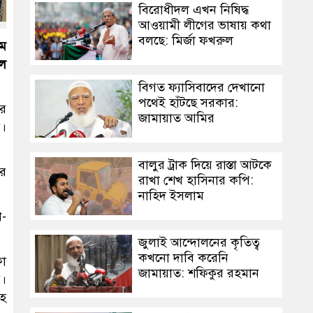
বিরোধীদল এখন নিষিদ্ধ
আওয়ামী লীগের ভাষায় কথা
বলছে: মির্জা ফখরুল
তম
েল
বিগত ফ্যাসিবাদের দেখানো
পথেই হাঁটছে সরকার:
ার
জামায়াত আমির
য়।
বালুর ট্রাক দিয়ে রাস্তা আটকে
োর
রাখা শেখ হাসিনার কপি:
নাহিদ ইসলাম
ি-
জুলাই আন্দোলনের কৃতিত্ব
কখনো দাবি করেনি
ফা
জামায়াত: শফিকুর রহমান
য়।
েহ