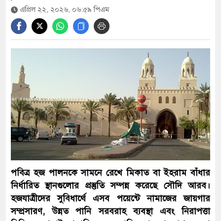
এবার দেশের পোল্ট্রি মুরগির মাংসে মিলল
এপ্রিল ২২, ২০২৬, ০৬:৫৯ পিএম
‘নিরাপদ মাত্রার’ বেশি অ্যান্টিবায়োটিক
১২ জেলায় বন্যার শঙ্কা, বাড়তে পারে নদ-
নদীর পানি
৫৫ বছরেও শহীদ ও জীবিত মুক্তিযোদ্ধাদের
সঠিক তালিকা কেন করা হয়নি— প্রশ্ন
জামায়াত আমিরের
আবার সক্রিয় হচ্ছে ফুয়েল পাস, প্রথমে
পবিত্র হজ পালনকে সামনে রেখে মিকাত বা ইহরাম বাঁধার
কার্যকর মোটরসাইকেলচালকদের জন্য
নির্ধারিত স্থানগুলোর প্রস্তুতি সম্পন্ন করেছে সৌদি আরব।
হজযাত্রীদের সুবিধার্থে এসব পয়েন্টে নামাজের জায়গার
সম্প্রসারণ, উন্নত পানি সরবরাহ ব্যবস্থা এবং নিরাপত্তা
সৌদির সঙ্গে দীর্ঘমেয়াদি কৌশলগত