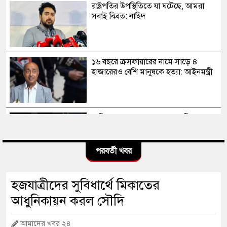
রাষ্ট্রপতির উপস্থিতিতে যা ঘটেছে, আমরা
সবাই বিব্রত: নাহিদ
১৬ বছরে ক্রসফায়ারের নামে সাড়ে ৪
হাজারেরও বেশি মানুষকে হত্যা: আইনমন্ত্রী
সাকিব আল হাসানের মাগুরার বাড়িতে
পেট্রোল বোমা হামলা, ভাঙচুর
পরবর্তী খবর
স্বৈরাচার কোনোদিন ফিরে আসেনি, হাসিনাও
হজযাত্রীদের সুবিধার্থে মিকাতের
আসবে না: আমির হামজা
আধুনিকায়ন করল সৌদি
আমাদের খবর ২৪