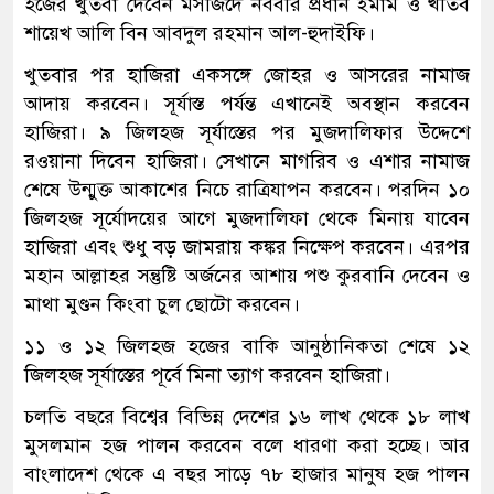
হজের খুতবা দেবেন মসজিদে নববীর প্রধান ইমাম ও খতিব
শায়েখ আলি বিন আবদুল রহমান আল-হুদাইফি।
খুতবার পর হাজিরা একসঙ্গে জোহর ও আসরের নামাজ
আদায় করবেন। সূর্যাস্ত পর্যন্ত এখানেই অবস্থান করবেন
হাজিরা। ৯ জিলহজ সূর্যাস্তের পর মুজদালিফার উদ্দেশে
রওয়ানা দিবেন হাজিরা। সেখানে মাগরিব ও এশার নামাজ
শেষে উন্মুক্ত আকাশের নিচে রাত্রিযাপন করবেন। পরদিন ১০
জিলহজ সূর্যোদয়ের আগে মুজদালিফা থেকে মিনায় যাবেন
হাজিরা এবং শুধু বড় জামরায় কঙ্কর নিক্ষেপ করবেন। এরপর
মহান আল্লাহর সন্তুষ্টি অর্জনের আশায় পশু কুরবানি দেবেন ও
মাথা মুণ্ডন কিংবা চুল ছোটো করবেন।
১১ ও ১২ জিলহজ হজের বাকি আনুষ্ঠানিকতা শেষে ১২
জিলহজ সূর্যাস্তের পূর্বে মিনা ত্যাগ করবেন হাজিরা।
চলতি বছরে বিশ্বের বিভিন্ন দেশের ১৬ লাখ থেকে ১৮ লাখ
মুসলমান হজ পালন করবেন বলে ধারণা করা হচ্ছে। আর
বাংলাদেশ থেকে এ বছর সাড়ে ৭৮ হাজার মানুষ হজ পালন