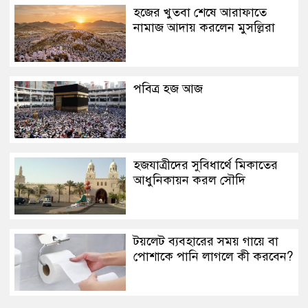
হজের খুতবা শেষে আরাফাতে
নামাজ আদায় করলেন মুসল্লিরা
পবিত্র হজ আজ
হজযাত্রীদের সুবিধার্থে মিকাতের
আধুনিকায়ন করল সৌদি
টয়লেট ব্যবহারের সময় গায়ে বা
পোশাকে পানি লাগলে কী করবেন?