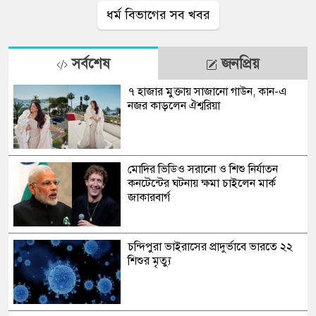
ধর্ম বিভাগের সব খবর
সর্বশেষ
জনপ্রিয়
৭ হাজার মুক্তায় সাজানো গাউন, কান-এ
নজর কাড়লেন ঐশ্বরিয়া
মোদির ভিডিও সরানো ও শিশু নির্যাতন
কনটেন্টের ঘটনায় ক্ষমা চাইলেন মার্ক
জাকারবার্গ
চন্দিপুরা ভাইরাসের প্রাদুর্ভাবে ভারতে ২২
শিশুর মৃত্যু