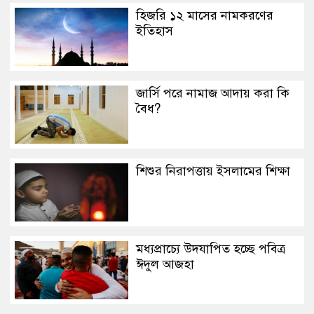
হিজরি ১২ মাসের নামকরণের
ইতিহাস
জার্সি পরে নামাজ আদায় করা কি
বৈধ?
শিশুর নিরাপত্তায় ইসলামের শিক্ষা
মধ্যপ্রাচ্যে উদযাপিত হচ্ছে পবিত্র
ঈদুল আজহা