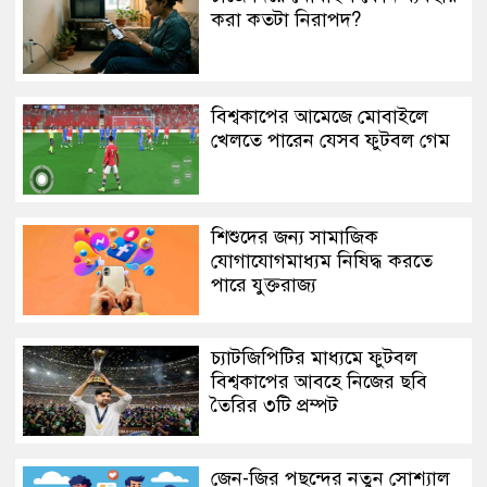
করা কতটা নিরাপদ?
বিশ্বকাপের আমেজে মোবাইলে
খেলতে পারেন যেসব ফুটবল গেম
শিশুদের জন্য সামাজিক
যোগাযোগমাধ্যম নিষিদ্ধ করতে
পারে যুক্তরাজ্য
চ্যাটজিপিটির মাধ্যমে ফুটবল
বিশ্বকাপের আবহে নিজের ছবি
তৈরির ৩টি প্রম্পট
জেন-জির পছন্দের নতুন সোশ্যাল