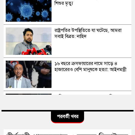
শিশুর মৃত্যু
রাষ্ট্রপতির উপস্থিতিতে যা ঘটেছে, আমরা
সবাই বিব্রত: নাহিদ
১৬ বছরে ক্রসফায়ারের নামে সাড়ে ৪
হাজারেরও বেশি মানুষকে হত্যা: আইনমন্ত্রী
সাকিব আল হাসানের মাগুরার বাড়িতে
পেট্রোল বোমা হামলা, ভাঙচুর
পরবর্তী খবর
স্বৈরাচার কোনোদিন ফিরে আসেনি, হাসিনাও