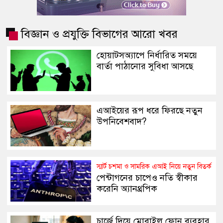
বিজ্ঞান ও প্রযুক্তি বিভাগের আরো খবর
হোয়াটসঅ্যাপে নির্ধারিত সময়ে
বার্তা পাঠানোর সুবিধা আসছে
এআইয়ের রূপ ধরে ফিরছে নতুন
উপনিবেশবাদ?
স্মার্ট চশমা ও সামরিক এআই নিয়ে নতুন বিতর্ক
পেন্টাগনের চাপেও নতি স্বীকার
করেনি অ্যানথ্রপিক
চার্জে দিয়ে মোবাইল ফোন ব্যবহার