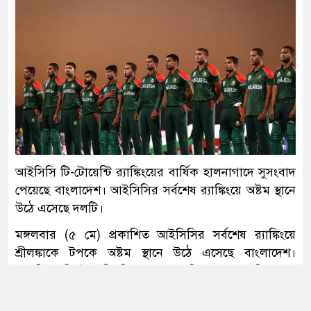
১২ জেলায় বন্যার শঙ্কা, বাড়তে পারে নদ-
নদীর পানি
৫৫ বছরেও শহীদ ও জীবিত মুক্তিযোদ্ধাদের
সঠিক তালিকা কেন করা হয়নি— প্রশ্ন
জামায়াত আমিরের
আবার সক্রিয় হচ্ছে ফুয়েল পাস, প্রথমে
আইসিসি টি-টোয়েন্টি র‍্যাঙ্কিংয়ের বার্ষিক হালনাগাদে সুসংবাদ
কার্যকর মোটরসাইকেলচালকদের জন্য
পেয়েছে বাংলাদেশ। আইসিসির সর্বশেষ র‍্যাঙ্কিংয়ে অষ্টম স্থানে
উঠে এসেছে দলটি।
মঙ্গলবার (৫ মে) প্রকাশিত আইসিসির সর্বশেষ র‍্যাঙ্কিংয়ে
সৌদির সঙ্গে দীর্ঘমেয়াদি কৌশলগত
অংশীদারত্ব চায় বাংলাদেশ: প্রধানমন্ত্রী
শ্রীলঙ্কাকে টপকে অষ্টম স্থানে উঠে এসেছে বাংলাদেশ।
অন্যদিকে টি-টোয়েন্টি বিশ্বকাপের চ্যাম্পিয়ন ভারত নিজেদের
শীর্ষস্থান অক্ষুণ্ন রেখেছে।