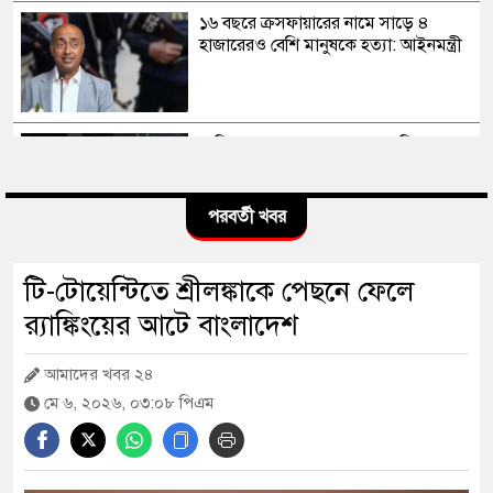
১৬ বছরে ক্রসফায়ারের নামে সাড়ে ৪
হাজারেরও বেশি মানুষকে হত্যা: আইনমন্ত্রী
সাকিব আল হাসানের মাগুরার বাড়িতে
পেট্রোল বোমা হামলা, ভাঙচুর
পরবর্তী খবর
স্বৈরাচার কোনোদিন ফিরে আসেনি, হাসিনাও
টি-টোয়েন্টিতে শ্রীলঙ্কাকে পেছনে ফেলে
আসবে না: আমির হামজা
র‍্যাঙ্কিংয়ের আটে বাংলাদেশ
আমাদের খবর ২৪
এবার দেশের পোল্ট্রি মুরগির মাংসে মিলল
মে ৬, ২০২৬, ০৩:০৮ পিএম
‘নিরাপদ মাত্রার’ বেশি অ্যান্টিবায়োটিক