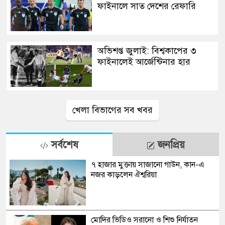
ফাইনালে সাত দেশের রেফারি
অভিশপ্ত জুলাই: বিশ্বকাপের ৩
ফাইনালেই আর্জেন্টিনার হার
খেলা বিভাগের সব খবর
সর্বশেষ
জনপ্রিয়
৭ হাজার মুক্তায় সাজানো গাউন, কান-এ
নজর কাড়লেন ঐশ্বরিয়া
মোদির ভিডিও সরানো ও শিশু নির্যাতন