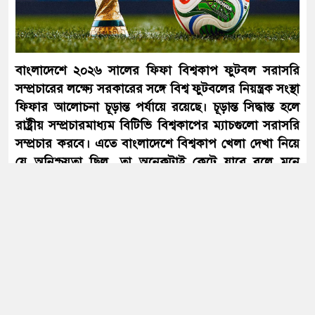
জামায়াত আমিরের
আবার সক্রিয় হচ্ছে ফুয়েল পাস, প্রথমে
বাংলাদেশে ২০২৬ সালের ফিফা বিশ্বকাপ ফুটবল সরাসরি
কার্যকর মোটরসাইকেলচালকদের জন্য
সম্প্রচারের লক্ষ্যে সরকারের সঙ্গে বিশ্ব ফুটবলের নিয়ন্ত্রক সংস্থা
ফিফার আলোচনা চূড়ান্ত পর্যায়ে রয়েছে। চূড়ান্ত সিদ্ধান্ত হলে
রাষ্ট্রীয় সম্প্রচারমাধ্যম বিটিভি বিশ্বকাপের ম্যাচগুলো সরাসরি
সৌদির সঙ্গে দীর্ঘমেয়াদি কৌশলগত
সম্প্রচার করবে। এতে বাংলাদেশে বিশ্বকাপ খেলা দেখা নিয়ে
অংশীদারত্ব চায় বাংলাদেশ: প্রধানমন্ত্রী
যে অনিশ্চয়তা ছিল, তা অনেকটাই কেটে যাবে বলে মনে
করছেন সংশ্লিষ্টরা।
বুধবার (৩ জুন) তথ্য মন্ত্রণালয় ও বিটিভির দুটি সূত্র
যুদ্ধ বন্ধের আলোচনায় এটিই ইরানের শেষ
গণমাধ্যমকে বিষয়টি নিশ্চিত করেছে। তবে এ নিয়ে সংশ্লিষ্ট
সুযোগ: ট্রাম্প
কেউ আনুষ্ঠানিকভাবে কথা বলতে রাজি হননি।
বাংলাদেশে ২০২৬ সালের ফিফা বিশ্বকাপ ফুটবল সরাসরি
সম্প্রচারের লক্ষ্যে সরকারের সঙ্গে বিশ্ব ফুটবলের নিয়ন্ত্রক সংস্থা
সংবিধান থেকে বাতিল হতে পারে শেখ
মুজিবুর রহমানের ‘জাতির পিতা’ স্বীকৃতি
ফিফার আলোচনা চূড়ান্ত পর্যায়ে রয়েছে। চূড়ান্ত সিদ্ধান্ত হলে