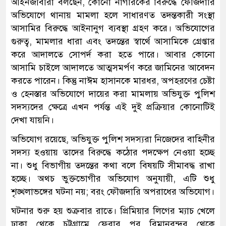
আইনজীবীরা বলছেন, কোনো নাগরিকের বিরুদ্ধে ফৌজদারি
অভিযোগে থানায় মামলা হলে সাধারণত তদন্তকারী সংস্থা
আসামির বিরুদ্ধে আইনানুগ ব্যবস্থা গ্রহণ করে। অভিযোগের
গুরুত্ব, মামলার ধারা এবং তদন্তের স্বার্থে আসামিকে গ্রেপ্তার
করে আদালতে সোপর্দ করা হতে পারে। আবার কোনো
আসামি চাইলে আদালতে আত্মসমর্পণ করে জামিনের আবেদন
করতে পারেন। কিন্তু নাঈম হাসানকে মারধর, অপহরণের চেষ্টা
ও হেনস্তার অভিযোগে দায়ের করা মামলায় অভিযুক্ত পুলিশ
সদস্যদের ক্ষেত্রে এখন পর্যন্ত এই দুই প্রক্রিয়ার কোনোটিই
দেখা যায়নি।
অভিযোগ রয়েছে, অভিযুক্ত পুলিশ সদস্যরা নিজেদের বাহিনীর
সদস্য হওয়ায় তাদের বিরুদ্ধে কঠোর পদক্ষেপ নেওয়া হচ্ছে
না। শুধু বিভাগীয় তদন্তের কথা বলে বিষয়টি সীমাবদ্ধ রাখা
হচ্ছে। অথচ ভুক্তভোগীর অভিযোগ অনুযায়ী, এটি শুধু
শৃঙ্খলাভঙ্গের ঘটনা নয়; বরং ফৌজদারি অপরাধের অভিযোগ।
ঘটনার শুরু হয় শুক্রবার রাতে। প্রিমিয়ার লিগের ম্যাচ খেলে
ঢাকা থেকে চট্টগ্রামে ফেরার পর বিমানবন্দর থেকে