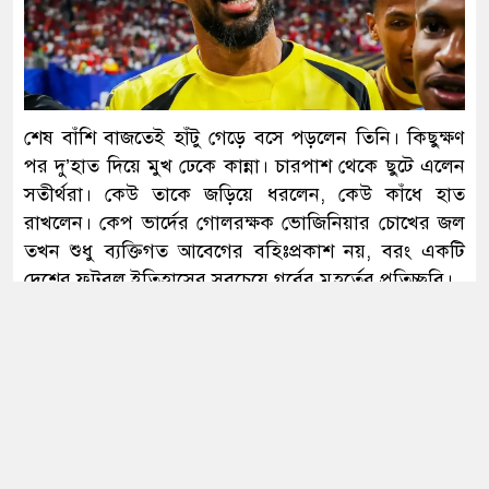
সঠিক তালিকা কেন করা হয়নি— প্রশ্ন
জামায়াত আমিরের
আবার সক্রিয় হচ্ছে ফুয়েল পাস, প্রথমে
শেষ বাঁশি বাজতেই হাঁটু গেড়ে বসে পড়লেন তিনি। কিছুক্ষণ
কার্যকর মোটরসাইকেলচালকদের জন্য
পর দু’হাত দিয়ে মুখ ঢেকে কান্না। চারপাশ থেকে ছুটে এলেন
সতীর্থরা। কেউ তাকে জড়িয়ে ধরলেন, কেউ কাঁধে হাত
রাখলেন। কেপ ভার্দের গোলরক্ষক ভোজিনিয়ার চোখের জল
সৌদির সঙ্গে দীর্ঘমেয়াদি কৌশলগত
তখন শুধু ব্যক্তিগত আবেগের বহিঃপ্রকাশ নয়, বরং একটি
অংশীদারত্ব চায় বাংলাদেশ: প্রধানমন্ত্রী
দেশের ফুটবল ইতিহাসের সবচেয়ে গর্বের মুহূর্তের প্রতিচ্ছবি।
বিশ্বকাপ জয়ের অন্যতম দাবিদার স্পেনকে গোলশূন্য ড্রয়ে
আটকে দিয়েছে জনসংখ্যার বিচারে বিশ্বকাপ ইতিহাসের দ্বিতীয়
যুদ্ধ বন্ধের আলোচনায় এটিই ইরানের শেষ
ক্ষুদ্রতম দেশ কেপ ভার্দে। আর এই অবিশ্বাস্য ফলের সবচেয়ে
সুযোগ: ট্রাম্প
বড় নায়ক ৪০ বছর বয়সী গোলরক্ষক ভোজিনিয়া।
ম্যাচ শেষে তার কান্নার কারণও জানা গেছে। সাংবাদিকদের
সঙ্গে কথা বলতে গিয়ে আবেগঘন কণ্ঠে ভোজিনিয়া বলেন,
সংবিধান থেকে বাতিল হতে পারে শেখ