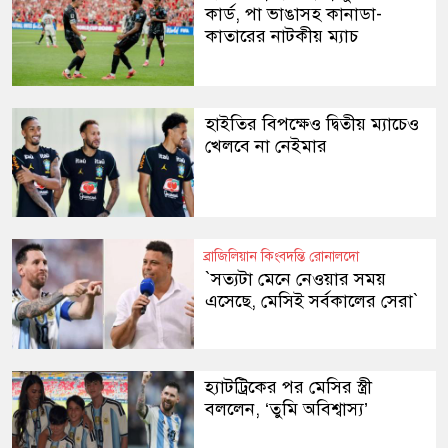
কার্ড, পা ভাঙাসহ কানাডা-
কাতারের নাটকীয় ম্যাচ
হাইতির বিপক্ষেও দ্বিতীয় ম্যাচেও
খেলবে না নেইমার
ব্রাজিলিয়ান কিংবদন্তি রোনালদো
‍‍`সত্যটা মেনে নেওয়ার সময়
এসেছে, মেসিই সর্বকালের সেরা‍‍`
হ্যাটট্রিকের পর মেসির স্ত্রী
বললেন, ‘তুমি অবিশ্বাস্য’