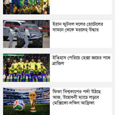
ইরান ফুটবল দলের হোটেলের
সামনে থেকে মরদেহ উদ্ধার
ইতিহাস পেরিয়ে হেক্সা জয়ের পথে
ব্রাজিল
ফিফা বিশ্বকাপের পর্দা উঠছে
আজ, উদ্বোধনী ম্যাচে লড়বে
মেক্সিকো-দক্ষিণ আফ্রিকা