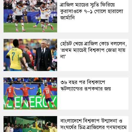
ব্রাজিল ম্যাচের স্মৃতি ফিরিয়ে
কুরাসাওকে ৭–১ গোলে হারালো
জার্মানি
হোঁচট খেয়ে ব্রাজিল কোচ বললেন,
‘প্রথম ম্যাচেই বিশ্বকাপ জেতা যায়
না’
৩৬ বছর পর বিশ্বকাপে
স্কটল্যান্ডের রূপকথার জয়
বাংলাদেশে বিশ্বকাপ উন্মাদনা ও
সংঘর্ষের চিত্র ব্রাজিলের গণমাধ্যমে