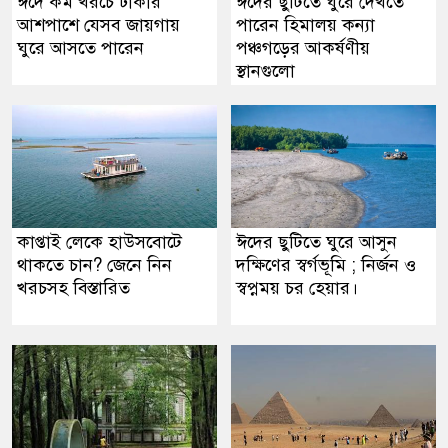
ঈদে কম খরচে ঢাকার
ঈদের ছুটিতে ঘুরে দেখতে
আশপাশে যেসব জায়গায়
পারেন হিমালয় কন্যা
ঘুরে আসতে পারেন
পঞ্চগড়ের আকর্ষণীয়
স্থানগুলো
কাপ্তাই লেকে হাউসবোটে
ঈদের ছুটিতে ঘুরে আসুন
থাকতে চান? জেনে নিন
দক্ষিণের স্বর্গভূমি ; নির্জন ও
খরচসহ বিস্তারিত
স্বপ্নময় চর হেয়ার।