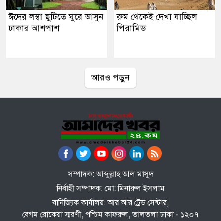
ঈদের লম্বা ছুটিতে ঘুরে আসুন
রুম থেকেই দেখা যাচ্ছিল
ঢাকার আশপাশ
পিরামিড
আরও পড়ুন
সম্পাদক: আব্দুল্লাহ আল মাসুদ
নির্বাহী সম্পাদক: মো: মিনারুল ইসলাম
বানিজ্যিক কার্যালয়: আর আর ট্রেড সেন্টার,
বেগম রোকেয়া স্মরণী, পশ্চিম কাফরুল, তালতলা ঢাকা - ১২০৭