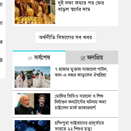
দুই দফা কমার পর ফের
্য
বাড়ল স্বর্ণের দাম
না
অর্থনীতি বিভাগের সব খবর
তে
সর্বশেষ
জনপ্রিয়
োট
৭ হাজার মুক্তায় সাজানো গাউন,
কান-এ নজর কাড়লেন ঐশ্বরিয়া
মোদির ভিডিও সরানো ও শিশু
নির্যাতন কনটেন্টের ঘটনায় ক্ষমা
চাইলেন মার্ক জাকারবার্গ
চন্দিপুরা ভাইরাসের প্রাদুর্ভাবে
ভারতে ২২ শিশুর মৃত্যু