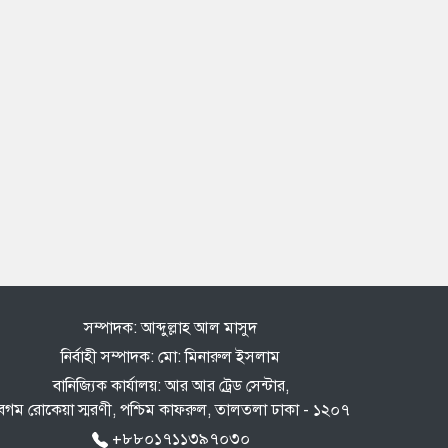
সম্পাদক: আব্দুল্লাহ আল মাসুদ
নির্বাহী সম্পাদক: মো: মিনারুল ইসলাম
বানিজ্যিক কার্যালয়: আর আর ট্রেড সেন্টার,
েগম রোকেয়া স্মরণী, পশ্চিম কাফরুল, তালতলা ঢাকা - ১২০৭
+৮৮০১৭১১৩৯৭০৩০