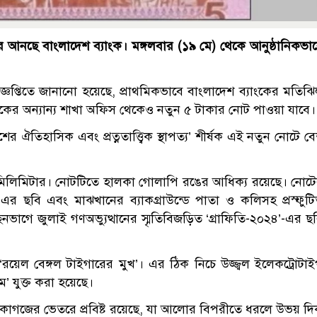
 আনছে বাংলাদেশ ব্যাংক। মঙ্গলবার (১৯ মে) থেকে আনুষ্ঠানিকভা
িজ্ঞপ্তিতে জানানো হয়েছে, প্রাথমিকভাবে বাংলাদেশ ব্যাংকের মতিঝ
যাংকের অন্যান্য শাখা অফিস থেকেও নতুন ৫ টাকার নোট পাওয়া যাবে।
ের ঐতিহাসিক এবং প্রত্নতাত্ত্বিক স্থাপত্য’ শীর্ষক এই নতুন নোটে ব
 ৬০ মিলিমিটার। নোটটিতে হালকা গোলাপি রঙের আধিক্য রয়েছে। নোট
র ছবি এবং মাঝখানের ব্যাকগ্রাউন্ডে পাতা ও কলিসহ প্রস্ফুট
ভাগে জুলাই গণঅভ্যুত্থানের স্মৃতিবিজড়িত ‘গ্রাফিতি-২০২৪’-এর ছ
‘রয়েল বেঙ্গল টাইগারের মুখ’। এর ঠিক নিচে উজ্জ্বল ইলেকট্রোটা
ম’ যুক্ত করা হয়েছে।
া কাগজের ভেতরে প্রবিষ্ট রয়েছে, যা আলোর বিপরীতে ধরলে উভয় দ