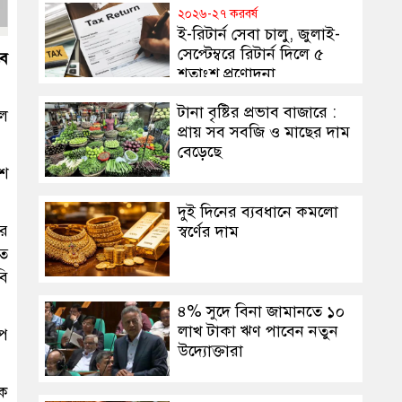
২০২৬-২৭ করবর্ষ
ই-রিটার্ন সেবা চালু, জুলাই-
সেপ্টেম্বরে রিটার্ন দিলে ৫
বে
শতাংশ প্রণোদনা
টানা বৃষ্টির প্রভাব বাজারে :
িল
প্রায় সব সবজি ও মাছের দাম
বেড়েছে
েশ
দুই দিনের ব্যবধানে কমলো
ের
স্বর্ণের দাম
িত
বি
৪% সুদে বিনা জামানতে ১০
লাখ টাকা ঋণ পাবেন নতুন
ইপ
উদ্যোক্তারা
িক