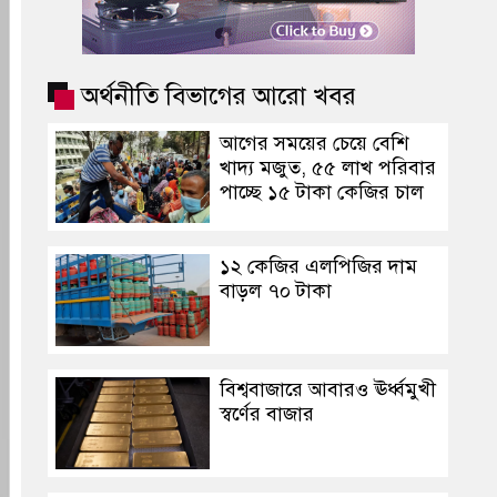
অর্থনীতি বিভাগের আরো খবর
আগের সময়ের চেয়ে বেশি
খাদ্য মজুত, ৫৫ লাখ পরিবার
পাচ্ছে ১৫ টাকা কেজির চাল
১২ কেজির এলপিজির দাম
বাড়ল ৭০ টাকা
বিশ্ববাজারে আবারও ঊর্ধ্বমুখী
স্বর্ণের বাজার