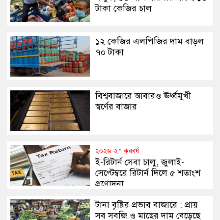
টাকা কেজির চাল
১২ কেজির এলপিজির দাম বাড়ল
৭০ টাকা
বিশ্ববাজারে আবারও ঊর্ধ্বমুখী
স্বর্ণের বাজার
২০২৬-২৭ করবর্ষ
ই-রিটার্ন সেবা চালু, জুলাই-
সেপ্টেম্বরে রিটার্ন দিলে ৫ শতাংশ
প্রণোদনা
টানা বৃষ্টির প্রভাব বাজারে : প্রায়
সব সবজি ও মাছের দাম বেড়েছে