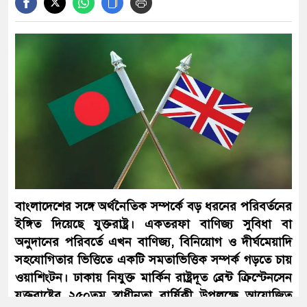
১২ জেলায় বন্যার শঙ্কা, বাড়তে পারে নদ-
নদীর পানি
৫৫ বছরেও শহীদ ও জীবিত মুক্তিযোদ্ধাদের
সঠিক তালিকা কেন করা হয়নি— প্রশ্ন
জামায়াত আমিরের
আবার সক্রিয় হচ্ছে ফুয়েল পাস, প্রথমে
বাংলাদেশের সঙ্গে অর্থনৈতিক সম্পর্কে বড় ধরনের পরিবর্তনের
কার্যকর মোটরসাইকেলচালকদের জন্য
ইঙ্গিত দিয়েছে যুক্তরাষ্ট্র। একতরফা বাণিজ্য সুবিধা বা
অনুদানের পরিবর্তে এখন বাণিজ্য, বিনিয়োগ ও দীর্ঘমেয়াদি
সহযোগিতার ভিত্তিতে একটি সমতাভিত্তিক সম্পর্ক গড়তে চায়
সৌদির সঙ্গে দীর্ঘমেয়াদি কৌশলগত
ওয়াশিংটন। ঢাকায় নিযুক্ত মার্কিন রাষ্ট্রদূত ব্রেন্ট ক্রিস্টেনসেন
অংশীদারত্ব চায় বাংলাদেশ: প্রধানমন্ত্রী
যুক্তরাষ্ট্রের ২৫০তম স্বাধীনতা বার্ষিকী উপলক্ষে আয়োজিত