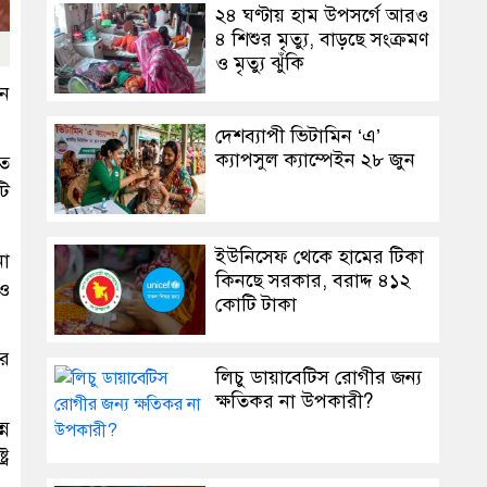
২৪ ঘণ্টায় হাম উপসর্গে আরও
৪ শিশুর মৃত্যু, বাড়ছে সংক্রমণ
ও মৃত্যু ঝুঁকি
সন
দেশব্যাপী ভিটামিন ‘এ’
ক্যাপসুল ক্যাম্পেইন ২৮ জুন
িত
টি
ইউনিসেফ থেকে হামের টিকা
নো
কিনছে সরকার, বরাদ্দ ৪১২
 ও
কোটি টাকা
এর
লিচু ডায়াবেটিস রোগীর জন্য
ক্ষতিকর না উপকারী?
্ন
রে