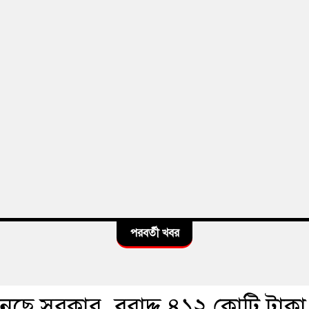
পরবর্তী খবর
নছে সরকার, বরাদ্দ ৪১২ কোটি টাকা