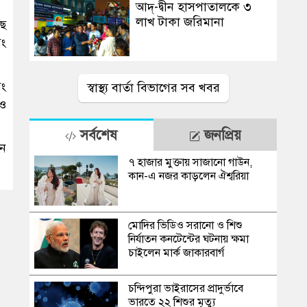
আদ্-দ্বীন হাসপাতালকে ৩
লাখ টাকা জরিমানা
ছে
বং
বং
স্বাস্থ্য বার্তা বিভাগের সব খবর
াও
সর্বশেষ
জনপ্রিয়
ান
৭ হাজার মুক্তায় সাজানো গাউন,
কান-এ নজর কাড়লেন ঐশ্বরিয়া
মোদির ভিডিও সরানো ও শিশু
নির্যাতন কনটেন্টের ঘটনায় ক্ষমা
চাইলেন মার্ক জাকারবার্গ
চন্দিপুরা ভাইরাসের প্রাদুর্ভাবে
ভারতে ২২ শিশুর মৃত্যু