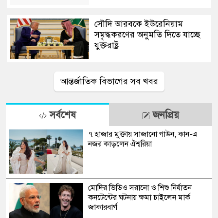
সৌদি আরবকে ইউরেনিয়াম
সমৃদ্ধকরণের অনুমতি দিতে যাচ্ছে
যুক্তরাষ্ট্র
আন্তর্জাতিক বিভাগের সব খবর
সর্বশেষ
জনপ্রিয়
৭ হাজার মুক্তায় সাজানো গাউন, কান-এ
নজর কাড়লেন ঐশ্বরিয়া
মোদির ভিডিও সরানো ও শিশু নির্যাতন
কনটেন্টের ঘটনায় ক্ষমা চাইলেন মার্ক
জাকারবার্গ