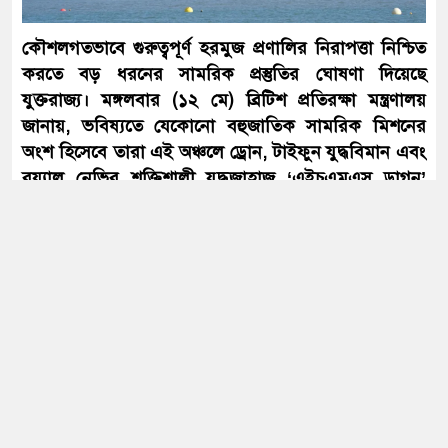
আবার সক্রিয় হচ্ছে ফুয়েল পাস, প্রথমে
কৌশলগতভাবে গুরুত্বপূর্ণ হরমুজ প্রণালির নিরাপত্তা নিশ্চিত
কার্যকর মোটরসাইকেলচালকদের জন্য
করতে বড় ধরনের সামরিক প্রস্তুতির ঘোষণা দিয়েছে
যুক্তরাজ্য। মঙ্গলবার (১২ মে) ব্রিটিশ প্রতিরক্ষা মন্ত্রণালয়
জানায়, ভবিষ্যতে যেকোনো বহুজাতিক সামরিক মিশনের
সৌদির সঙ্গে দীর্ঘমেয়াদি কৌশলগত
অংশ হিসেবে তারা এই অঞ্চলে ড্রোন, টাইফুন যুদ্ধবিমান এবং
অংশীদারত্ব চায় বাংলাদেশ: প্রধানমন্ত্রী
রয়্যাল নেভির শক্তিশালী যুদ্ধজাহাজ ‘এইচএমএস ড্রাগন’
মোতায়েন করবে।
প্রস্তাবিত এই মিশনে অংশ নেওয়া বিশ্বের ৪০টিরও বেশি
যুদ্ধ বন্ধের আলোচনায় এটিই ইরানের শেষ
দেশের প্রতিরক্ষামন্ত্রী ও প্রতিনিধিদের নিয়ে আয়োজিত এক
সুযোগ: ট্রাম্প
ভার্চ্যুয়াল বৈঠকের পর লন্ডনের পক্ষ থেকে এই চূড়ান্ত সিদ্ধান্ত
জানানো হয়।
ব্রিটিশ প্রতিরক্ষা মন্ত্রণালয় সূত্রে জানা গেছে, এই মিশনের জন্য
সংবিধান থেকে বাতিল হতে পারে শেখ
মুজিবুর রহমানের ‘জাতির পিতা’ স্বীকৃতি
তারা স্বয়ংক্রিয় মাইন শনাক্তকরণ ব্যবস্থা, ড্রোন প্রতিরোধ
সক্ষমতা এবং বিশেষজ্ঞ মাইন অপসারণ দল প্রস্তুত রেখেছে।
এসব উন্নত প্রযুক্তি ও কার্যক্রম পরিচালনার জন্য নতুন করে