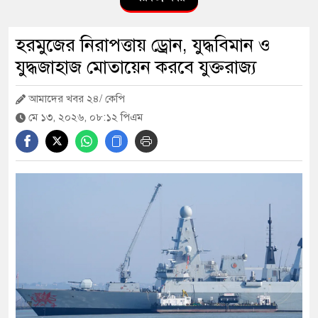
স্বৈরাচার কোনোদিন ফিরে আসেনি, হাসিনাও
হরমুজের নিরাপত্তায় ড্রোন, যুদ্ধবিমান ও
আসবে না: আমির হামজা
যুদ্ধজাহাজ মোতায়েন করবে যুক্তরাজ্য
আমাদের খবর ২৪/ কেপি
এবার দেশের পোল্ট্রি মুরগির মাংসে মিলল
মে ১৩, ২০২৬, ০৮:১২ পিএম
‘নিরাপদ মাত্রার’ বেশি অ্যান্টিবায়োটিক
১২ জেলায় বন্যার শঙ্কা, বাড়তে পারে নদ-
নদীর পানি
৫৫ বছরেও শহীদ ও জীবিত মুক্তিযোদ্ধাদের
সঠিক তালিকা কেন করা হয়নি— প্রশ্ন
জামায়াত আমিরের