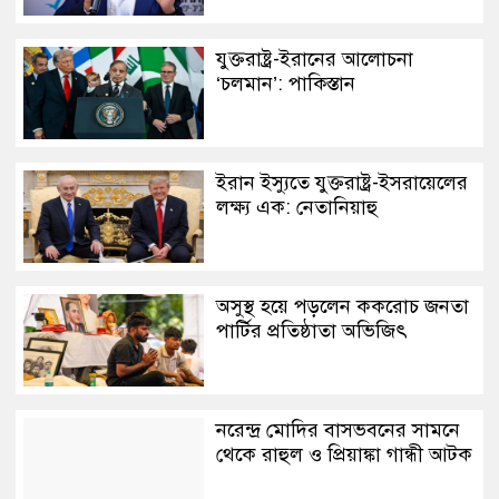
যুক্তরাষ্ট্র-ইরানের আলোচনা
‘চলমান’: পাকিস্তান
ইরান ইস্যুতে যুক্তরাষ্ট্র-ইসরায়েলের
লক্ষ্য এক: নেতানিয়াহু
অসুস্থ হয়ে পড়লেন ককরোচ জনতা
পার্টির প্রতিষ্ঠাতা অভিজিৎ
নরেন্দ্র মোদির বাসভবনের সামনে
থেকে রাহুল ও প্রিয়াঙ্কা গান্ধী আটক