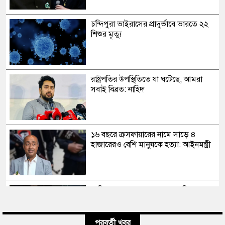
চন্দিপুরা ভাইরাসের প্রাদুর্ভাবে ভারতে ২২
শিশুর মৃত্যু
রাষ্ট্রপতির উপস্থিতিতে যা ঘটেছে, আমরা
সবাই বিব্রত: নাহিদ
১৬ বছরে ক্রসফায়ারের নামে সাড়ে ৪
হাজারেরও বেশি মানুষকে হত্যা: আইনমন্ত্রী
সাকিব আল হাসানের মাগুরার বাড়িতে
পেট্রোল বোমা হামলা, ভাঙচুর
পরবর্তী খবর