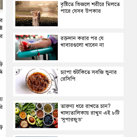
বৃষ্টিতে ভিজলে শরীরে মিলতে
পারে যেসব উপকার
ের
্ট
ের
রক্তদান করার পর যে
খাবারগুলো খাবেন না
ড়ি
ধি
চ্যাপা শুঁটকিতে সবজি ভুনার
রেসিপি
্য
তারুণ্য ধরে রাখতে চান?
রি
খাদ্যতালিকায় রাখুন এই ৮টি
‘সুপারফুড’
বড়