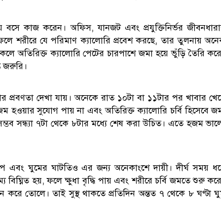
ময় বসে কাজ করেন। অফিস, যানজট এবং প্রযুক্তিনির্ভর জীবনধার
 ফলে শরীরে যে পরিমাণ ক্যালোরি প্রবেশ করছে, তার তুলনায় অন
কলে অতিরিক্ত ক্যালোরি পেটের চারপাশে জমা হয়ে ভুঁড়ি তৈরি কর
ত জরুরি।
 প্রবণতা দেখা যায়। অনেকে রাত ১০টা বা ১১টার পর খাবার খে
ম হওয়ার সুযোগ পায় না এবং অতিরিক্ত ক্যালোরি চর্বি হিসেবে জ
সম্ভব সন্ধ্যা ৭টা থেকে ৮টার মধ্যে শেষ করা উচিত। এতে হজম ভা
িক চাপ এবং ঘুমের ঘাটতিও এর জন্য অনেকাংশে দায়ী। দীর্ঘ সময় ধ
িঘ্নিত হয়, ফলে ক্ষুধা বৃদ্ধি পায় এবং শরীরে চর্বি জমতে শুরু কর
িন করে তোলে। তাই সুস্থ থাকতে প্রতিদিন অন্তত ৭ থেকে ৮ ঘণ্টা ঘ