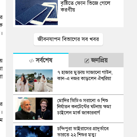
বৃষ্টিতে ফোন ভিজে গেলে
করণীয়
ার
েক
ে।
জীবনযাপন বিভাগের সব খবর
সর্বশেষ
জনপ্রিয়
য়ে
মা
৭ হাজার মুক্তায় সাজানো গাউন,
লো
কান-এ নজর কাড়লেন ঐশ্বরিয়া
মোদির ভিডিও সরানো ও শিশু
রে
নির্যাতন কনটেন্টের ঘটনায় ক্ষমা
ে।
চাইলেন মার্ক জাকারবার্গ
ুম
চন্দিপুরা ভাইরাসের প্রাদুর্ভাবে
ভারতে ২২ শিশুর মৃত্যু