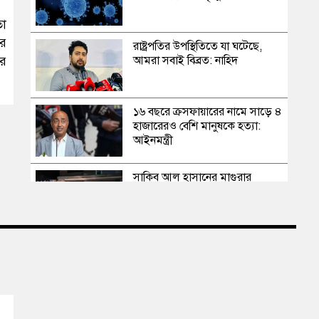
তো
ার
রাষ্ট্রপতির উপস্থিতিতে যা ঘটেছে,
ার
আমরা সবাই বিব্রত: নাহিদ
১৬ বছরে ক্রসফায়ারের নামে সাড়ে ৪
হাজারেরও বেশি মানুষকে হত্যা:
আইনমন্ত্রী
সাকিব আল হাসানের মাগুরার
বাড়িতে পেট্রোল বোমা হামলা,
ভাঙচুর
স্বৈরাচার কোনোদিন ফিরে আসেনি,
হাসিনাও আসবে না: আমির হামজা
এবার দেশের পোল্ট্রি মুরগির মাংসে