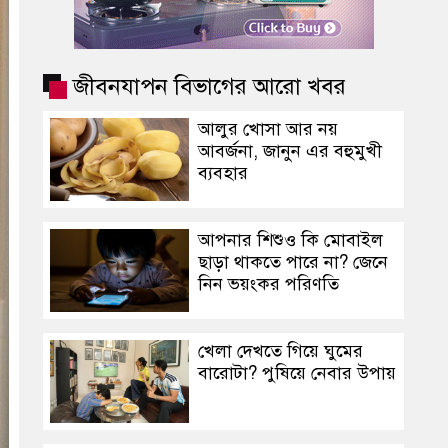
জীবনযাপন বিভাগের আরো খবর
আলুর খোসা আর নয়
আবর্জনা, জানুন এর বহুমুখী
ব্যবহার
আপনার শিশুও কি মোবাইল
ছাড়া থাকতে পারে না? জেনে
নিন ভয়ংকর পরিণতি
খেলা দেখতে গিয়ে ঘুমের
বারোটা? পুষিয়ে নেবার উপায়