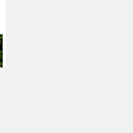
মিলল ‘নিরাপদ মাত্রার’ বেশি
অ্যান্টিবায়োটিক
১২ জেলায় বন্যার শঙ্কা, বাড়তে পারে
নদ-নদীর পানি
৫৫ বছরেও শহীদ ও জীবিত
মুক্তিযোদ্ধাদের সঠিক তালিকা কেন
করা হয়নি— প্রশ্ন জামায়াত আমিরের
আবার সক্রিয় হচ্ছে ফুয়েল পাস,
প্রথমে কার্যকর
মোটরসাইকেলচালকদের জন্য
সৌদির সঙ্গে দীর্ঘমেয়াদি কৌশলগত
অংশীদারত্ব চায় বাংলাদেশ:
প্রধানমন্ত্রী
যুদ্ধ বন্ধের আলোচনায় এটিই ইরানের