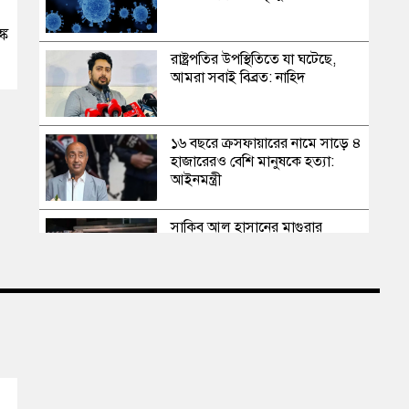
্ক
রাষ্ট্রপতির উপস্থিতিতে যা ঘটেছে,
আমরা সবাই বিব্রত: নাহিদ
১৬ বছরে ক্রসফায়ারের নামে সাড়ে ৪
হাজারেরও বেশি মানুষকে হত্যা:
আইনমন্ত্রী
সাকিব আল হাসানের মাগুরার
বাড়িতে পেট্রোল বোমা হামলা,
ভাঙচুর
স্বৈরাচার কোনোদিন ফিরে আসেনি,
হাসিনাও আসবে না: আমির হামজা
এবার দেশের পোল্ট্রি মুরগির মাংসে