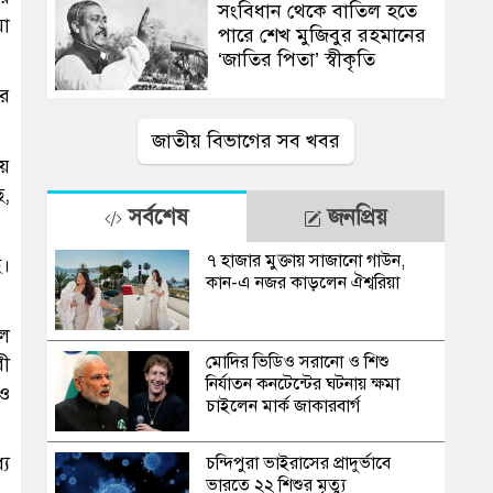
সংবিধান থেকে বাতিল হতে
য়া
পারে শেখ মুজিবুর রহমানের
‘জাতির পিতা’ স্বীকৃতি
এর
জাতীয় বিভাগের সব খবর
ীয়
ে,
সর্বশেষ
জনপ্রিয়
৭ হাজার মুক্তায় সাজানো গাউন,
ে।
কান-এ নজর কাড়লেন ঐশ্বরিয়া
উল
মোদির ভিডিও সরানো ও শিশু
রী
নির্যাতন কনটেন্টের ঘটনায় ক্ষমা
 ও
চাইলেন মার্ক জাকারবার্গ
যে
চন্দিপুরা ভাইরাসের প্রাদুর্ভাবে
ভারতে ২২ শিশুর মৃত্যু