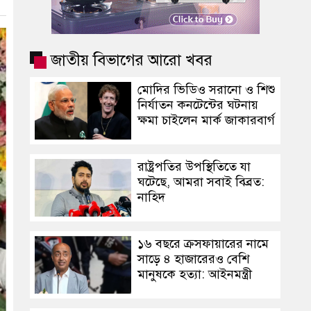
জাতীয় বিভাগের আরো খবর
মোদির ভিডিও সরানো ও শিশু
নির্যাতন কনটেন্টের ঘটনায়
ক্ষমা চাইলেন মার্ক জাকারবার্গ
রাষ্ট্রপতির উপস্থিতিতে যা
ঘটেছে, আমরা সবাই বিব্রত:
নাহিদ
১৬ বছরে ক্রসফায়ারের নামে
সাড়ে ৪ হাজারেরও বেশি
মানুষকে হত্যা: আইনমন্ত্রী