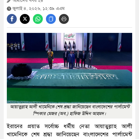
আমাদের খবর ২৪
এবার দেশের পোল্ট্রি মুরগির মাংসে মিলল
জুলাই ৪, ২০২৬, ১২:৩৯ এএম
‘নিরাপদ মাত্রার’ বেশি অ্যান্টিবায়োটিক
১২ জেলায় বন্যার শঙ্কা, বাড়তে পারে নদ-
নদীর পানি
৫৫ বছরেও শহীদ ও জীবিত মুক্তিযোদ্ধাদের
সঠিক তালিকা কেন করা হয়নি— প্রশ্ন
জামায়াত আমিরের
আবার সক্রিয় হচ্ছে ফুয়েল পাস, প্রথমে
আয়াতুল্লাহ আলী খামেনিকে শেষ শ্রদ্ধা জানিয়েছেন বাংলাদেশের পার্লামেন্ট
কার্যকর মোটরসাইকেলচালকদের জন্য
স্পিকার মেজর (অব.) হাফিজ উদ্দিন আহমদ।
ইরানের প্রয়াত সর্বোচ্চ ধর্মীয় নেতা আয়াতুল্লাহ আলী
খামেনিকে শেষ শ্রদ্ধা জানিয়েছেন বাংলাদেশের পার্লামেন্ট