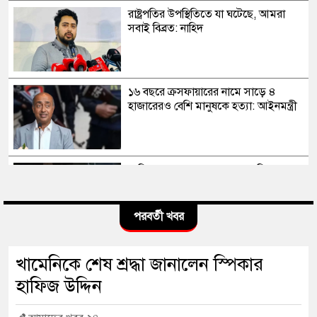
রাষ্ট্রপতির উপস্থিতিতে যা ঘটেছে, আমরা
সবাই বিব্রত: নাহিদ
১৬ বছরে ক্রসফায়ারের নামে সাড়ে ৪
হাজারেরও বেশি মানুষকে হত্যা: আইনমন্ত্রী
সাকিব আল হাসানের মাগুরার বাড়িতে
পেট্রোল বোমা হামলা, ভাঙচুর
পরবর্তী খবর
স্বৈরাচার কোনোদিন ফিরে আসেনি, হাসিনাও
খামেনিকে শেষ শ্রদ্ধা জানালেন স্পিকার
আসবে না: আমির হামজা
হাফিজ উদ্দিন