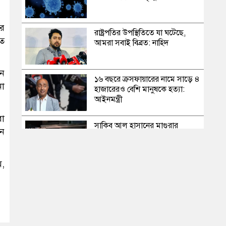
ের
রাষ্ট্রপতির উপস্থিতিতে যা ঘটেছে,
তে
আমরা সবাই বিব্রত: নাহিদ
খন
১৬ বছরে ক্রসফায়ারের নামে সাড়ে ৪
না
হাজারেরও বেশি মানুষকে হত্যা:
আইনমন্ত্রী
রা
সাকিব আল হাসানের মাগুরার
েন
বাড়িতে পেট্রোল বোমা হামলা,
ভাঙচুর
ম,
স্বৈরাচার কোনোদিন ফিরে আসেনি,
হাসিনাও আসবে না: আমির হামজা
এবার দেশের পোল্ট্রি মুরগির মাংসে