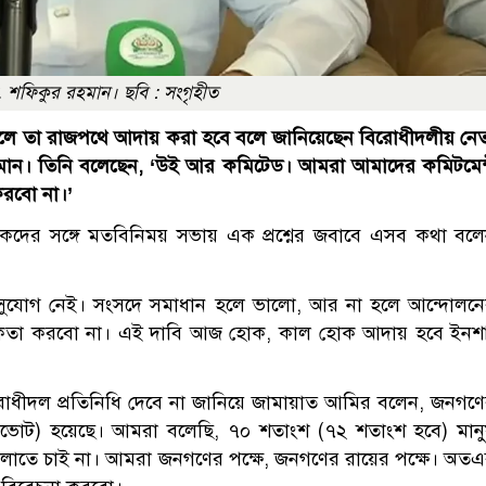
 শফিকুর রহমান। ছবি : সংগৃহীত
া হলে তা রাজপথে আদায় করা হবে বলে জানিয়েছেন বিরোধীদলীয় নে
হমান। তিনি বলেছেন, ‘উই আর কমিটেড। আমরা আমাদের কমিটমেন
করবো না।’
কদের সঙ্গে মতবিনিময় সভায় এক প্রশ্নের জবাবে এসব কথা বল
সুযোগ নেই। সংসদে সমাধান হলে ভালো, আর না হলে আন্দোলন
সঘাতকতা করবো না। এই দাবি আজ হোক, কাল হোক আদায় হবে ইনশ
রোধীদল প্রতিনিধি দেবে না জানিয়ে জামায়াত আমির বলেন, জনগণ
(গণভোট) হয়েছে। আমরা বলেছি, ৭০ শতাংশ (৭২ শতাংশ হবে) মান
লাতে চাই না। আমরা জনগণের পক্ষে, জনগণের রায়ের পক্ষে। অত