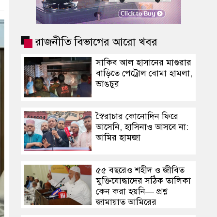
রাজনীতি বিভাগের আরো খবর
সাকিব আল হাসানের মাগুরার
বাড়িতে পেট্রোল বোমা হামলা,
ভাঙচুর
স্বৈরাচার কোনোদিন ফিরে
আসেনি, হাসিনাও আসবে না:
আমির হামজা
৫৫ বছরেও শহীদ ও জীবিত
মুক্তিযোদ্ধাদের সঠিক তালিকা
কেন করা হয়নি— প্রশ্ন
জামায়াত আমিরের