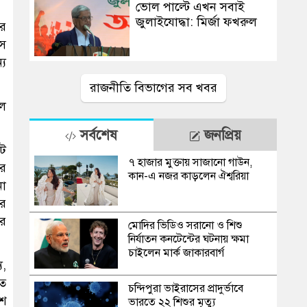
ভোল পাল্টে এখন সবাই
জুলাইযোদ্ধা: মির্জা ফখরুল
ার
াস
্য
রাজনীতি বিভাগের সব খবর
িল
সর্বশেষ
জনপ্রিয়
েট
৭ হাজার মুক্তায় সাজানো গাউন,
ের
কান-এ নজর কাড়লেন ঐশ্বরিয়া
না
ার
ার
মোদির ভিডিও সরানো ও শিশু
নির্যাতন কনটেন্টের ঘটনায় ক্ষমা
চাইলেন মার্ক জাকারবার্গ
ু,
তে
চন্দিপুরা ভাইরাসের প্রাদুর্ভাবে
িশ
ভারতে ২২ শিশুর মৃত্যু