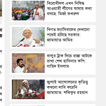
বিরোধীদল এখন নিষিদ্ধ
আওয়ামী লীগের ভাষায় কথা
বলছে: মির্জা ফখরুল
বিগত ফ্যাসিবাদের দেখানো
তা
পথেই হাঁটছে সরকার:
্ট
জামায়াত আমির
েন
বালুর ট্রাক দিয়ে রাস্তা আটকে
রাখা শেখ হাসিনার কপি:
নাহিদ ইসলাম
ের
া-
জুলাই আন্দোলনের কৃতিত্ব
কখনো দাবি করেনি
ের
জামায়াত: শফিকুর রহমান
ুষ
এব