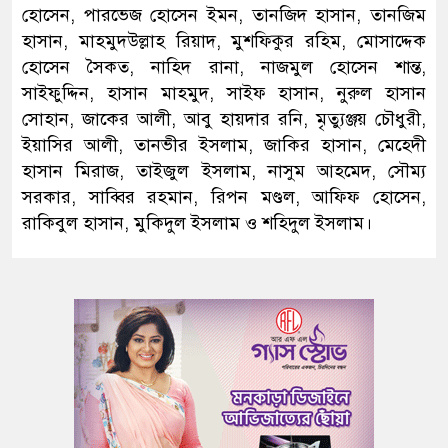
হোসেন, পারভেজ হোসেন ইমন, তানজিদ হাসান, তানজিম
হাসান, মাহমুদউল্লাহ রিয়াদ, মুশফিকুর রহিম, মোসাদ্দেক
হোসেন সৈকত, নাহিদ রানা, নাজমুল হোসেন শান্ত,
সাইফুদ্দিন, হাসান মাহমুদ, সাইফ হাসান, নুরুল হাসান
সোহান, জাকের আলী, আবু হায়দার রনি, মৃত্যুঞ্জয় চৌধুরী,
ইয়াসির আলী, তানভীর ইসলাম, জাকির হাসান, মেহেদী
হাসান মিরাজ, তাইজুল ইসলাম, নাসুম আহমেদ, সৌম্য
সরকার, সাব্বির রহমান, রিপন মণ্ডল, আফিফ হোসেন,
রাকিবুল হাসান, মুকিদুল ইসলাম ও শহিদুল ইসলাম।