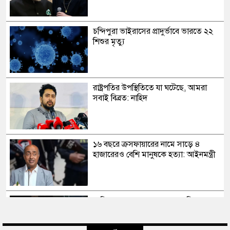
চন্দিপুরা ভাইরাসের প্রাদুর্ভাবে ভারতে ২২
শিশুর মৃত্যু
রাষ্ট্রপতির উপস্থিতিতে যা ঘটেছে, আমরা
সবাই বিব্রত: নাহিদ
১৬ বছরে ক্রসফায়ারের নামে সাড়ে ৪
হাজারেরও বেশি মানুষকে হত্যা: আইনমন্ত্রী
সাকিব আল হাসানের মাগুরার বাড়িতে
পেট্রোল বোমা হামলা, ভাঙচুর