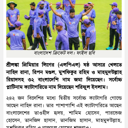
বাংলাদেশ ক্রিকেট দল। ফাইল ছবি
শ্রীলঙ্কা প্রিমিয়ার লিগের (এলপিএল) ষষ্ঠ আসরে খেলতে
নাহিদ রানা, রিপন মণ্ডল, মুশফিকুর রহিম ও মাহমুদউল্লাহ
রিয়াদসহ ৩২ বাংলাদেশি নাম জমা দিয়েছেন। সর্বোচ্চ
প্লাটিনাম ক্যাটাগরিতে নাম দিয়েছেন শরিফুল ইসলাম।
২৪২ জন বিদেশির মধ্যে দ্বিতীয় সর্বোচ্চ ক্যাটাগরি গোল্ডে
আছেন নাহিদ রানা। তার পাশাপাশি এই ক্যাটাগরিতে আছেন
বাংলাদেশের তাওহীদ হৃদয়, শামিম হোসেন, পারভেজ
হোসেন, তানজিদ হাসান, তানজিম হাসান, মাহমুদউল্লাহ,
মুশফিকুর রহিম ও নাজমুল হোসেন শান্তরাও।