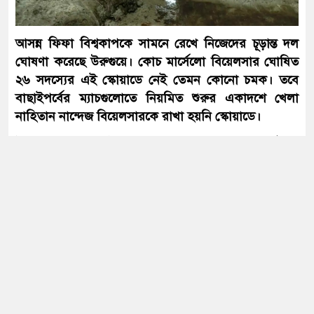
আবার সক্রিয় হচ্ছে ফুয়েল পাস, প্রথমে
আসন্ন ফিফা বিশ্বকাপকে সামনে রেখে নিজেদের চূড়ান্ত দল
কার্যকর মোটরসাইকেলচালকদের জন্য
ঘোষণা করেছে উরুগুয়ে। কোচ মার্সেলো বিয়েলসার ঘোষিত
২৬ সদস্যের এই স্কোয়াডে নেই তেমন কোনো চমক। তবে
বাছাইপর্বের ম্যাচগুলোতে নিয়মিত শুরুর একাদশে খেলা
সৌদির সঙ্গে দীর্ঘমেয়াদি কৌশলগত
নাহিতান নান্দেজ বিয়েলসারকে রাখা হয়নি স্কোয়াডে।
অংশীদারত্ব চায় বাংলাদেশ: প্রধানমন্ত্রী
উরুগুয়ের গোলপোস্ট সামলানোর দায়িত্বে অভিজ্ঞ ফার্নান্দো
মুসলেরার পাশাপাশি থাকছেন সার্জিও রচেট ও সান্তিয়াগো
মেলা। রক্ষণভাগে বার্সেলোনার তারকা রোনাল্ড আরাউহো
যুদ্ধ বন্ধের আলোচনায় এটিই ইরানের শেষ
এবং অ্যাটলেটিকো মাদ্রিদের হোসে মারিয়া গিমেনেজের মতো
সুযোগ: ট্রাম্প
বিশ্বমানের ডিফেন্ডাররা উরুগুয়ের ডিফেন্স প্রাচীর আগলে
রাখবেন।
রক্ষণ ও আক্রমণের মেলবন্ধন ঘটাতে উরুগুয়ের মাঝমাঠ
সংবিধান থেকে বাতিল হতে পারে শেখ
মুজিবুর রহমানের ‘জাতির পিতা’ স্বীকৃতি
সাজানো হয়েছে একঝাঁক প্রতিভাবান ও বিশ্বসেরা
মিডফিল্ডারদের নিয়ে। রিয়াল মাদ্রিদের ফেদেরিকো ভালভার্দে