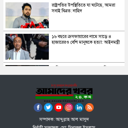
রাষ্ট্রপতির উপস্থিতিতে যা ঘটেছে, আমরা
সবাই বিব্রত: নাহিদ
১৬ বছরে ক্রসফায়ারের নামে সাড়ে ৪
হাজারেরও বেশি মানুষকে হত্যা: আইনমন্ত্রী
সাকিব আল হাসানের মাগুরার বাড়িতে
পেট্রোল বোমা হামলা, ভাঙচুর
স্বৈরাচার কোনোদিন ফিরে আসেনি, হাসিনাও
আসবে না: আমির হামজা
সম্পাদক: আব্দুল্লাহ আল মাসুদ
নির্বাহী সম্পাদক: মো: মিনারুল ইসলাম