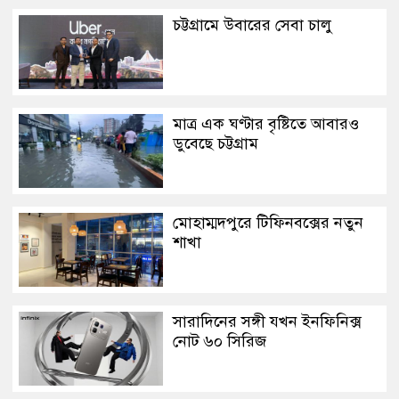
চট্টগ্রামে উবারের সেবা চালু
মাত্র এক ঘণ্টার বৃষ্টিতে আবারও
ডুবেছে চট্টগ্রাম
মোহাম্মদপুরে টিফিনবক্সের নতুন
শাখা
সারাদিনের সঙ্গী যখন ইনফিনিক্স
নোট ৬০ সিরিজ