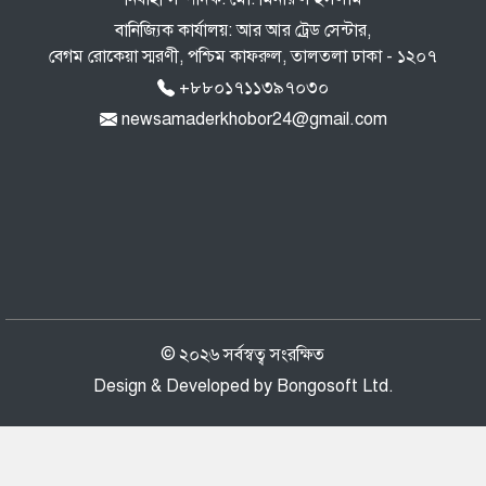
এবার দেশের পোল্ট্রি মুরগির মাংসে মিলল
বানিজ্যিক কার্যালয়: আর আর ট্রেড সেন্টার,
‘নিরাপদ মাত্রার’ বেশি অ্যান্টিবায়োটিক
বেগম রোকেয়া স্মরণী, পশ্চিম কাফরুল, তালতলা ঢাকা - ১২০৭
+৮৮০১৭১১৩৯৭০৩০
newsamaderkhobor24@gmail.com
১২ জেলায় বন্যার শঙ্কা, বাড়তে পারে নদ-
নদীর পানি
৫৫ বছরেও শহীদ ও জীবিত মুক্তিযোদ্ধাদের
সঠিক তালিকা কেন করা হয়নি— প্রশ্ন
জামায়াত আমিরের
© ২০২৬ সর্বস্বত্ব সংরক্ষিত
আবার সক্রিয় হচ্ছে ফুয়েল পাস, প্রথমে
Design & Developed by
Bongosoft Ltd.
কার্যকর মোটরসাইকেলচালকদের জন্য